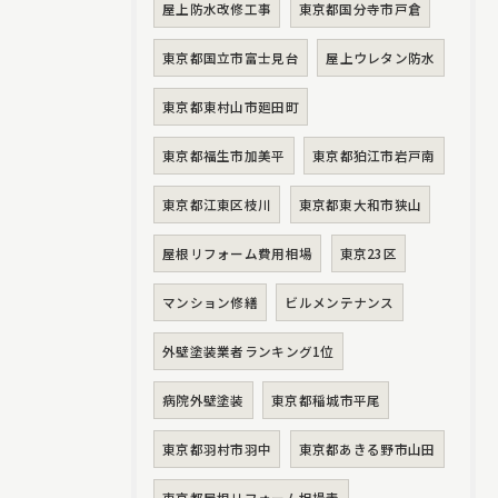
屋上防水改修工事
東京都国分寺市戸倉
東京都国立市富士見台
屋上ウレタン防水
東京都東村山市廻田町
東京都福生市加美平
東京都狛江市岩戸南
東京都江東区枝川
東京都東大和市狭山
屋根リフォーム費用相場
東京23区
マンション修繕
ビルメンテナンス
外壁塗装業者ランキング1位
病院外壁塗装
東京都稲城市平尾
東京都羽村市羽中
東京都あきる野市山田