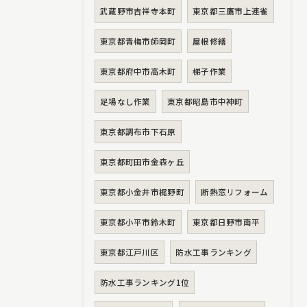
武蔵野市吉祥寺本町
東京都三鷹市上連雀
東京都青梅市師岡町
屋根修繕
東京都府中市高木町
梯子作業
足場なし作業
東京都昭島市中神町
東京都調布市下石原
東京都町田市金森ヶ丘
東京都小金井市梶野町
断熱窓リフォーム
東京都小平市鈴木町
東京都日野市南平
東京都江戸川区
防水工事ランキング
防水工事ランキング1位