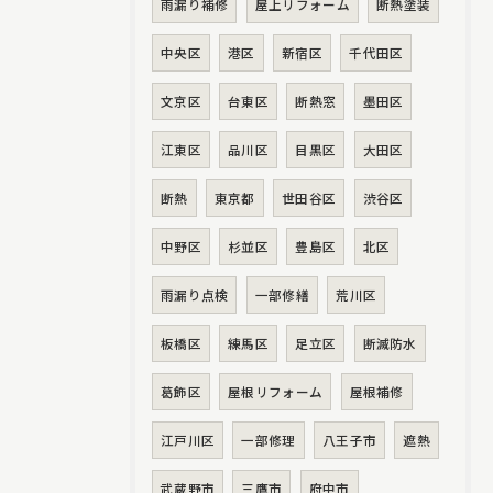
雨漏り補修
屋上リフォーム
断熱塗装
中央区
港区
新宿区
千代田区
文京区
台東区
断熱窓
墨田区
江東区
品川区
目黒区
大田区
断熱
東京都
世田谷区
渋谷区
中野区
杉並区
豊島区
北区
雨漏り点検
一部修繕
荒川区
板橋区
練馬区
足立区
断滅防水
葛飾区
屋根リフォーム
屋根補修
江戸川区
一部修理
八王子市
遮熱
武蔵野市
三鷹市
府中市