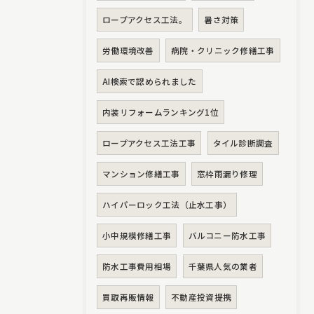
ロープアクセス工法。
暑さ対策
労働環境改善
病院・クリニック修繕工事
AI検索で認められました
内装リフォームランキング1位
ロープアクセス工法工事
タイル診断調査
マンション修繕工事
窓枠雨漏り修理
ハイパーロック工法（止水工事）
小中規模修繕工事
バルコニー防水工事
防水工事費用相場
千葉県人気の業者
買取再販情報
不動産投資提携