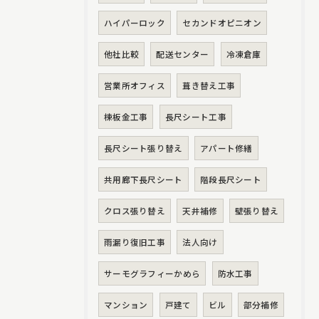
ハイパーロック
セカンドオピニオン
他社比較
配送センター
冷凍倉庫
営業所オフィス
葺き替え工事
棟板金工事
長尺シート工事
長尺シート張り替え
アパート修繕
共用廊下長尺シート
階段長尺シート
クロス張り替え
天井補修
壁張り替え
雨漏り復旧工事
法人向け
サーモグラフィーかめら
防水工事
マンション
戸建て
ビル
部分補修