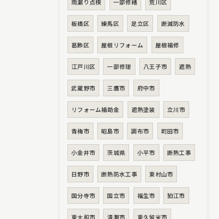
雨漏り点検
一部修繕
荒川区
板橋区
練馬区
足立区
断滅防水
葛飾区
屋根リフォーム
屋根補修
江戸川区
一部修理
八王子市
遮熱
武蔵野市
三鷹市
府中市
リフォーム補助金
遮熱塗装
立川市
青梅市
昭島市
調布市
町田市
小金井市
茨城県
小平市
断熱工事
日野市
断熱防水工事
東村山市
国分寺市
国立市
福生市
狛江市
東大和市
清瀬市
東久留米市