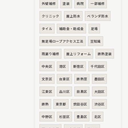
外壁補修
塗装
病院
一部補修
クリニック
屋上防水
ベランダ防水
タイル
補助金・助成金
足場
無足場ロープアクセス工法
豆知識
雨漏り補修
屋上リフォーム
断熱塗装
中央区
港区
新宿区
千代田区
文京区
台東区
断熱窓
墨田区
江東区
品川区
目黒区
大田区
断熱
東京都
世田谷区
渋谷区
中野区
杉並区
豊島区
北区