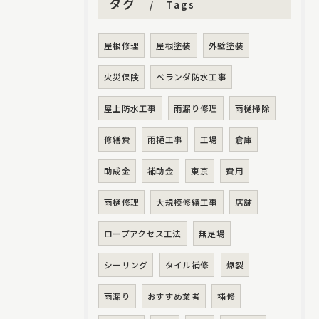
タグ
Tags
屋根修理
屋根塗装
外壁塗装
火災保険
ベランダ防水工事
屋上防水工事
雨漏り修理
雨樋掃除
修繕費
雨樋工事
工場
倉庫
助成金
補助金
東京
費用
雨樋修理
大規模修繕工事
店舗
ロープアクセス工法
無足場
シーリング
タイル補修
爆裂
雨漏り
おすすめ業者
補修