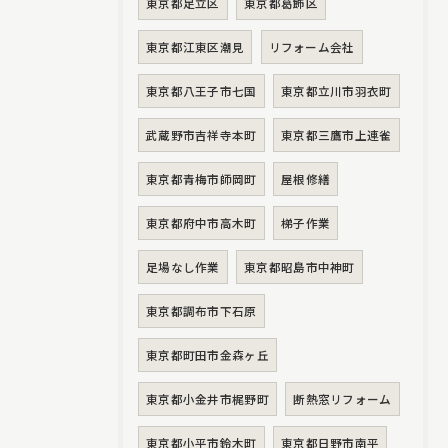
東京都足立区
東京都葛飾区
東京都江東区潮見
リフォーム会社
東京都八王子市七国
東京都立川市羽衣町
武蔵野市吉祥寺本町
東京都三鷹市上連雀
東京都青梅市師岡町
屋根修繕
東京都府中市高木町
梯子作業
足場なし作業
東京都昭島市中神町
東京都調布市下石原
東京都町田市金森ヶ丘
東京都小金井市梶野町
断熱窓リフォーム
東京都小平市鈴木町
東京都日野市南平