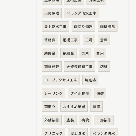
火災保険
ベランダ防水工事
屋上防水工事
雨漏り修理
雨樋掃除
修繕費
雨樋工事
工場
倉庫
助成金
補助金
東京
費用
雨樋修理
大規模修繕工事
店舗
ロープアクセス工法
無足場
シーリング
タイル補修
爆裂
雨漏り
おすすめ業者
補修
外壁補修
塗装
病院
一部補修
クリニック
屋上防水
ベランダ防水