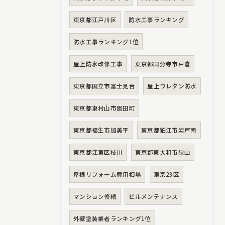
東京都江戸川区
防水工事ランキング
防水工事ランキング1位
屋上防水改修工事
東京都国分寺市戸倉
東京都国立市富士見台
屋上ウレタン防水
東京都東村山市廻田町
東京都福生市加美平
東京都狛江市岩戸南
東京都江東区枝川
東京都東大和市狭山
屋根リフォーム費用相場
東京23区
マンション修繕
ビルメンテナンス
外壁塗装業者ランキング1位