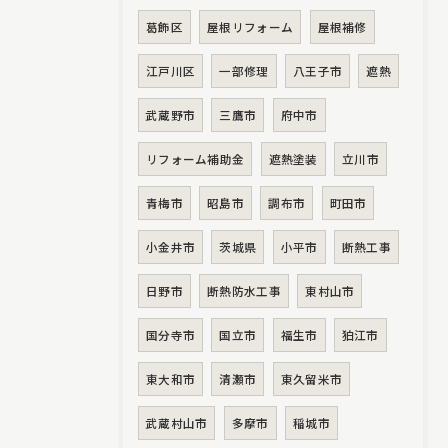
葛飾区
屋根リフォーム
屋根補修
江戸川区
一部修理
八王子市
遮熱
武蔵野市
三鷹市
府中市
リフォーム補助金
遮熱塗装
立川市
青梅市
昭島市
調布市
町田市
小金井市
茨城県
小平市
断熱工事
日野市
断熱防水工事
東村山市
国分寺市
国立市
福生市
狛江市
東大和市
清瀬市
東久留米市
武蔵村山市
多摩市
稲城市