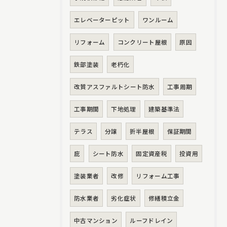
エレベーターピット
ワンルーム
リフォーム
コンクリート屋根
原因
鉄部塗装
老朽化
改質アスファルトシート防水
工事周期
工事期間
下地処理
建築基準法
テラス
分譲
折半屋根
保証期間
庇
シート防水
固定資産税
投資用
塗装業者
改修
リフォーム工事
防水業者
劣化症状
修繕積立金
中古マンション
ルーフドレイン