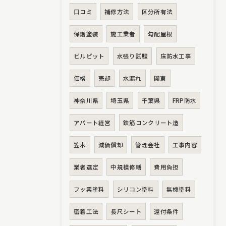
口コミ
補修方法
区分所有法
保護塗装
施工業者
勾配屋根
ビルピット
水張り試験
床防水工事
価格
売却
水漏れ
関東
神奈川県
埼玉県
千葉県
FRP防水
アパート経営
鉄筋コンクリート造
笠木
減価償却
管理会社
工事内容
業者選定
中規模修繕
費用負担
フッ素塗料
シリコン塗料
無機塗料
密着工法
長尺シート
還付条件