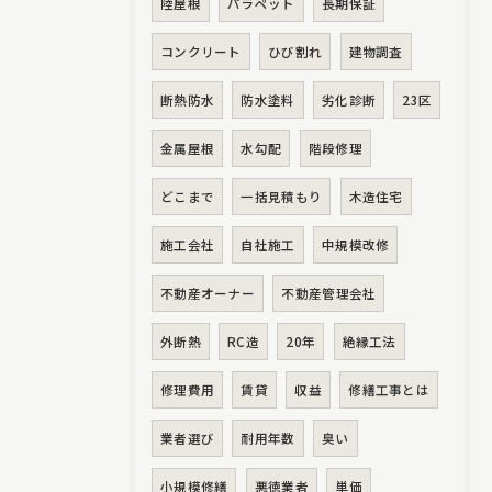
陸屋根
パラペット
長期保証
コンクリート
ひび割れ
建物調査
断熱防水
防水塗料
劣化診断
23区
金属屋根
水勾配
階段修理
どこまで
一括見積もり
木造住宅
施工会社
自社施工
中規模改修
不動産オーナー
不動産管理会社
外断熱
RC造
20年
絶縁工法
修理費用
賃貸
収益
修繕工事とは
業者選び
耐用年数
臭い
小規模修繕
悪徳業者
単価