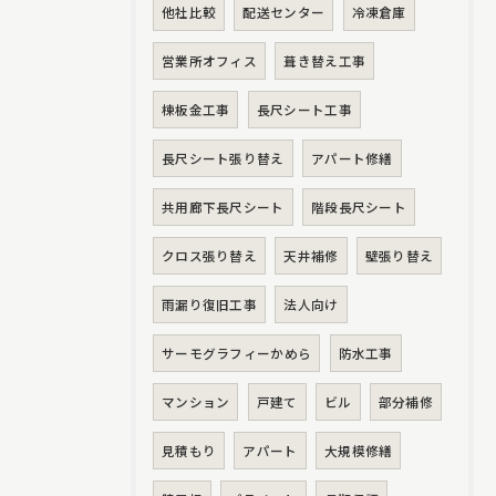
他社比較
配送センター
冷凍倉庫
営業所オフィス
葺き替え工事
棟板金工事
長尺シート工事
長尺シート張り替え
アパート修繕
共用廊下長尺シート
階段長尺シート
クロス張り替え
天井補修
壁張り替え
雨漏り復旧工事
法人向け
サーモグラフィーかめら
防水工事
マンション
戸建て
ビル
部分補修
見積もり
アパート
大規模修繕