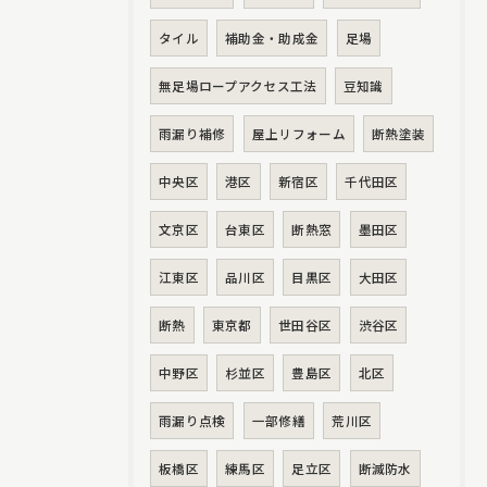
タイル
補助金・助成金
足場
無足場ロープアクセス工法
豆知識
雨漏り補修
屋上リフォーム
断熱塗装
中央区
港区
新宿区
千代田区
文京区
台東区
断熱窓
墨田区
江東区
品川区
目黒区
大田区
断熱
東京都
世田谷区
渋谷区
中野区
杉並区
豊島区
北区
雨漏り点検
一部修繕
荒川区
板橋区
練馬区
足立区
断滅防水