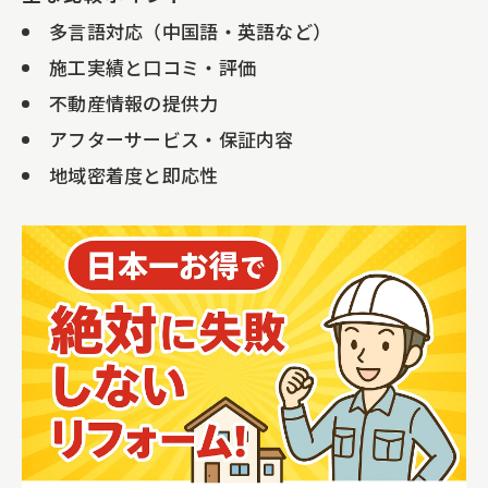
外国人のお客様専門業者が選ばれる理由
多言語対応（中国語・英語など）
埼玉県川口市で注目の屋根外壁塗装の特
施工実績と口コミ・評価
徴
不動産情報の提供力
雨漏り修理や屋根外壁塗装で安定した資産運
アフターサービス・保証内容
用をサポート
地域密着度と即応性
屋根外壁塗装・雨漏り修理の費用対効果
比較表
安定した資産運用を目指す不動産投資家
必見の修繕ポイント
外国人オーナーが安心できる長期保証の
仕組み
戸建てと区分マンションで異なる修繕の
工夫