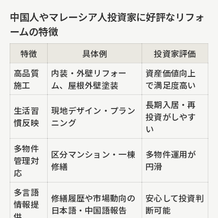
中国人やマレーシア人投資家に好評なリフォ
ームの特徴
特徴
具体例
投資家評価
高品質
内装・外壁リフォー
資産価値向上
施工
ム、屋根外壁塗装
で満足度高い
長期入居・再
生活習
現地デザイン・プラン
投資がしやす
慣反映
ニング
い
多物件
区分マンション・一棟
多物件運用が
管理対
修繕
円滑
応
多言語
修繕履歴や市場動向の
安心して投資判
情報提
日本語・中国語報告
断可能
供