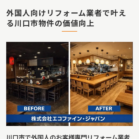
中国人やマレーシア人投資家に好評なリ
外国人向けリフォーム業者で叶え
フォームの特徴
る川口市物件の価値向上
内装リフォームと外壁リフォームで資産
価値を高めるコツ
欧米人も納得の収益物件リフォーム成功
事例
中国人やマレーシア人も安心の多言語リフォ
ーム対応
中国語・英語・マレー語対応のリフォー
ム業者比較表
多言語サポートが物件オーナーに選ばれ
る理由
川口市で外国人のお客様専門リフォーム業者