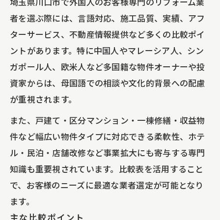
埼玉県川口市で外国人のお客様専門のリフォーム業
応とは
者を選ぶ際には、言語対応、施工品質、実績、アフ
不動産投資家向けの実績が豊富な業者の
ターサービス、不動産情報提供など多くの比較ポイ
特徴
ントがあります。特に中国人やマレーシア人、シン
雨漏り修理や一棟修繕にも強いリフォー
ガポール人、欧米人など多国籍な物件オーナーや投
ム力
資家からは、母国語での相談や文化的背景への配慮
欧米人オーナーも納得の外壁リフォーム実例
が重視されます。
に注目
また、戸建て・区分マンション・一棟修繕・収益物
欧米人に人気の外壁リフォームデザイン
件など幅広い物件タイプに対応できる柔軟性、ホテ
比較表
ル・民泊・店舗改修など事業拡大にも寄与する専門
外壁リフォームで資産価値を高める実践
知識も重要視されています。比較表を活用すること
術
で、お客様のニーズに最適な業者選定が可能となり
戸建て・マンションごとの外壁リフォー
ます。
ム成功の秘訣
主な比較ポイント