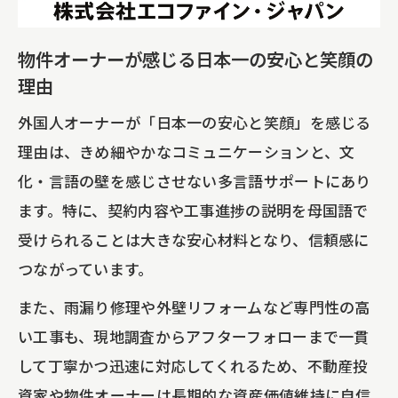
川口市の地元人気業者が選ばれる理由
物件オーナーが感じる日本一の安心と笑顔の
区分マンションや戸建てにも柔軟対応するリ
理由
フォームの強み
区分マンション・戸建て別リフォーム対
外国人オーナーが「日本一の安心と笑顔」を感じる
応力一覧表
理由は、きめ細やかなコミュニケーションと、文
化・言語の壁を感じさせない多言語サポートにあり
外国人オーナーが求める柔軟なリフォー
ます。特に、契約内容や工事進捗の説明を母国語で
ム対応
受けられることは大きな安心材料となり、信頼感に
埼玉県川口市で人気のリフォームの特徴
つながっています。
中国人・欧米人投資家が注目する工事事
例
また、雨漏り修理や外壁リフォームなど専門性の高
い工事も、現地調査からアフターフォローまで一貫
物件オーナーに嬉しいアフターサポート
して丁寧かつ迅速に対応してくれるため、不動産投
の充実
資家や物件オーナーは長期的な資産価値維持に自信