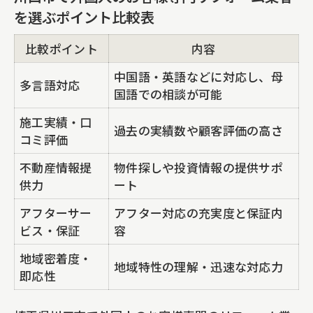
外国人のお客様専門のリフォームで叶う
を選ぶポイント比較表
安心サポート
比較ポイント
内容
シンガポール人や欧米人も満足の内装リ
フォーム事例
中国語・英語などに対応し、母
多言語対応
国語での相談が可能
埼玉県川口市で不動産投資家に信頼され
施工実績・口
る対応力
過去の実績数や顧客評価の高さ
コミ評価
埼玉県川口市で内装リフォームを頼むなら信
不動産情報提
物件探しや投資情報の提供サポ
頼の業者選びを
供力
ート
内装リフォーム業者選びの比較ポイント
アフターサー
アフター対応の充実度と保証内
一覧表
ビス・保証
容
戸建てと区分マンションで異なる内装リ
地域密着度・
地域特性の理解・迅速な対応力
フォームの注意点
即応性
外国人オーナーが重視する信頼できる対