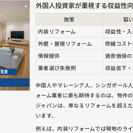
外国人投資家が重視する収益性
物件オーナー必見の屋根外壁塗装の最新トレンド
屋根外壁塗装の最新素材と性能比較表
施策
狙
収益物件に最適な塗装プランの選び方
内装リフォーム
収益性・入
外国人投資家が重視する塗装の特徴
外壁・屋根リフォーム
修繕コスト
戸建て・マンションで異なる施工ポイント
情報提供
資産価値の
屋根塗装で得られる長期的なメリット
業者選び失敗例
収益低下・
中国人やマレーシア人、シンガポール
ォーム業者に最も期待するのは、物件の
ジャパンは、単なるリフォームを超え
います。
例えば、内装リフォームでは現地のラ