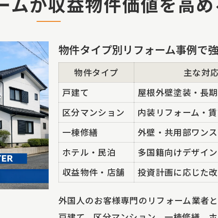
ームが収益物件価値を高め
多国籍投資家が注目する内装リフォームの実力
中国人・マレーシア人が好む内装デザイン傾向
内装リフォームで収益性を引き上げる秘訣
物件タイプ別リフォーム事例で
ホテルや民泊で選ばれる施工クオリティ比較
物件タイプ
主な対
欧米人投資家にも支持される提案力
戸建て
屋根外壁塗装・長期
内装リフォームの最新ニーズと対応力
区分マンション
内装リフォーム・賃
区分マンションの外壁リフォームで魅力アップ
一棟修繕
外壁・共用部ワンス
外壁リフォームの工法別メリット一覧
区分マンション投資家が重視する外観改善
ホテル・民泊
多国籍向けデザイン
耐久性・美観を両立する施工方法とは
収益物件・店舗
投資計画に応じた改
外壁塗装で資産価値を維持するポイント
外国人のお客様専門のリフォーム業者と
外国人オーナーにも納得の対応体制
戸建て、区分マンション、一棟修繕、