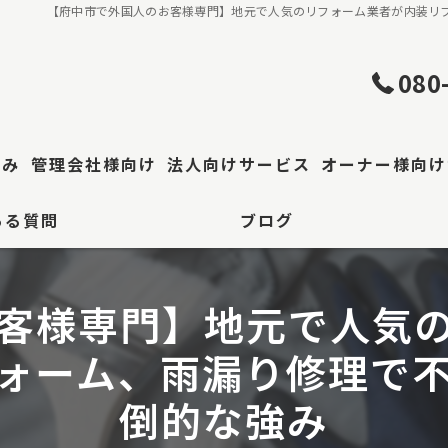
【府中市で外国人のお客様専門】地元で人気のリフォーム業者が内装リ
080
強み
管理会社様向け
法人向けサービス
オーナー様向け
ある質問
ブログ
理・屋根工事
工場・倉庫修繕
事
客様専門】地元で人気
区 防水工事
ォーム、雨漏り修理で
装
倒的な強み