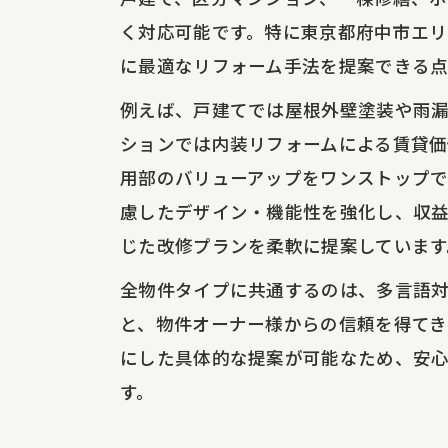
雨漏り修理なら外国人にも安心の業者選びを
く対応可能です。特に東京都府中市エリ
雨漏り修理の流れと対応範囲を徹底比較
に最適なリフォーム手法を提案できる点
外国人オーナーが注意すべき修理ポイント
例えば、戸建てでは屋根外壁塗装や雨
戸建て・マンションそれぞれの修理事例
ションでは内装リフォームによる賃貸価
多国籍投資家に選ばれる理由とは
用部のバリューアップをワンストップ
修理後の保証とアフターサポート体制
慮したデザイン・機能性を強化し、収
欧米人投資家向け一棟修繕の最適解を提案
じた改修プランを柔軟に提案しています
一棟修繕プランの内容と比較ポイント
全物件タイプに共通するのは、多言語
欧米人投資家が求める修繕基準とは
と、物件オーナー様からの信頼を得てき
にした具体的な提案が可能なため、安
屋根外壁塗装も含めた総合提案の強み
す。
不動産情報も提供できる安心感
一棟修繕で資産価値が上がる仕組み