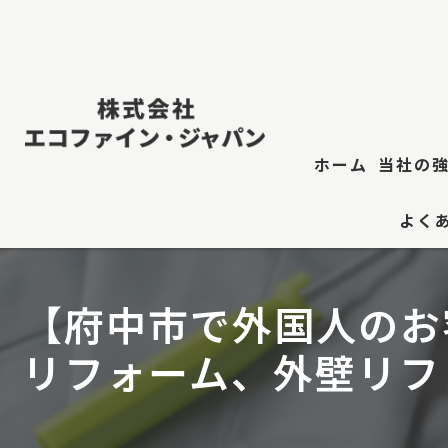
ホーム
当社の
よく
屋根修
防水工
【府中市で外国人のお
江東
リフォーム、外壁リフ
屋根塗