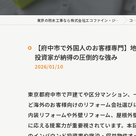
外壁塗
ロープ
東京の防水工事なら株式会社エコファイン・ジャパン
コラム
長尺シ
【府中市で外国人のお客様専門】
雨漏り
投資家が納得の圧倒的な強み
雨漏
2026/01/10
雨漏
東京都府中市で戸建てや区分マンション、
シーリ
ど海外のお客様向けのリフォーム会社選び
雨樋工
内装リフォームや外壁リフォーム、屋根外
に応える提案力が重要視されています。本
内装塗
のインバウンド投資家や宿泊・収益物件オ