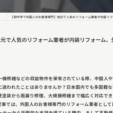
装
アクセス工法
【府中市で外国人のお客様専門】地元で人気のリフォーム業者が内装リフォーム
ート工事
地元で人気のリフォーム業者が内装リフォーム、
修理
り調査・原因特定
り調査報告書
一棟修繕などの収益物件を保有されている際、中国人や
ング工事
に迷われたことはありませんか？日本国内でも多国籍な
事
壁塗装から雨漏り修理、大規模修繕まで幅広く対応でき
記事では、外国人のお客様専門のリフォーム業者として
装
ーナーから圧倒的な支持を得ている理由、そして不動