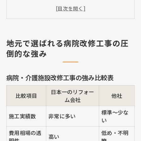
介護施設や老人ホームの内装改修工事で
評価されるポイント
東京都調布市で病院内装改修工事を選ぶ
地元で選ばれる病院改修工事の圧
際の基準
倒的な強み
地元で人気の内装リフォーム会社が選ば
れる秘密
雨漏り補修から防水工事まで安心の理由
病院・介護施設改修工事の強み比較表
雨漏り・防水工事の比較と選び方早見表
日本一のリフォー
比較項目
他社
屋上やバルコニーの防水工事が安心な理
ム会社
由
標準〜少な
施工実績数
非常に多い
い
雨漏り補修を依頼するなら知っておきた
いポイント
費用相場の透
低め・不明
高い
明性
瞭