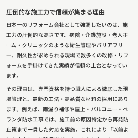
へ
圧倒的な施工力で信頼が集まる理由
シーリング工事・外壁塗装の比較一覧
日本一のリフォーム会社として強調したいのは、施
長持ちする外壁塗装の選び方
工力の圧倒的な高さです。病院・介護施設・老人ホ
シーリング工事で施設を守る秘訣
ーム・クリニックのような衛生管理やバリアフリ
外壁塗装の効果と費用のバランス
ー、耐久性が求められる現場で数多くの改修・リフ
雨漏り防止に役立つ工事のポイント
ォームを手掛けてきた実績が信頼の土台となってい
ます。
その理由は、専門資格を持つ職人による徹底した現
場管理と、最新の工法・高品質な材料の採用にあり
ます。例えば、雨漏り補修や屋上・バルコニー・ベ
ランダ防水工事では、施工前の原因特定から再発防
止策まで一貫した対応を実施。これにより「以前よ