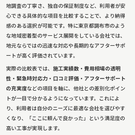
地調査の丁寧さ、独自の保証制度など、利用者が安
費用を抑えつつ耐久性を高める方法
心できる具体的な項目を比較することで、より納得
雨漏り補修と屋根修理の違いを徹底解説
感のある選択が可能です。特に東京都調布市のよう
屋根修理の見積もりで注目すべき点
な地域密着型のサービス展開をしている会社では、
東京都調布市の屋根修理事例から学ぶポ
地元ならではの迅速な対応や長期的なアフターサポ
イント
ートが高く評価されています。
東京都調布市で内装改修工事を依頼する秘訣
実際の比較表では、
施工実績数・費用相場の透明
調布市の内装改修工事会社比較表
性・緊急時対応力・口コミ評価・アフターサポート
内装リフォームを成功させる依頼のコツ
の充実度
などの項目を軸に、他社との差別化ポイン
病院・介護施設で選ばれる理由を解説
トが一目で分かるようになっています。これによ
費用相場を知って賢く依頼する方法
り、利用者は自分のニーズに最適な会社を選びやす
くなり、「ここに頼んで良かった」という満足度の
口コミで評判の会社を見極めるポイント
高い工事が実現します。
シーリング工事と外壁塗装で長持ちする施設