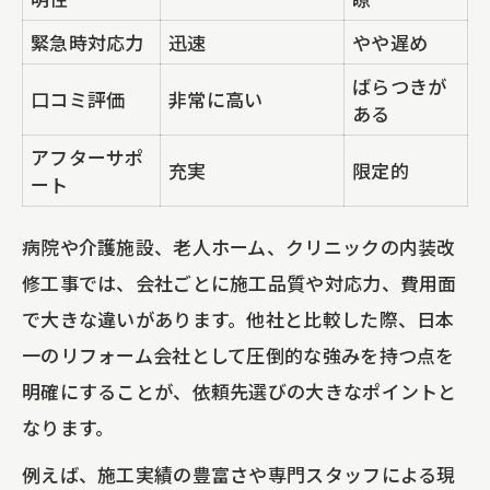
シーリング工事で施設を守るメリット
緊急時対応力
迅速
やや遅め
調布市で実践される最新の防水工法
口コミ評判で選ぶ内装リフォーム会社の魅力
ばらつきが
口コミ評価
非常に高い
ある
口コミで高評価の内装リフォーム会社比
アフターサポ
較
充実
限定的
ート
評判が良い会社に共通する強み
内装リフォームの口コミを見極めるポイ
病院や介護施設、老人ホーム、クリニックの内装改
ント
修工事では、会社ごとに施工品質や対応力、費用面
で大きな違いがあります。他社と比較した際、日本
利用者が満足する内装改修工事の特徴
一のリフォーム会社として圧倒的な強みを持つ点を
地元で口コミ人気が高まる理由
明確にすることが、依頼先選びの大きなポイントと
屋根修理を検討するなら知っておきたい費用
なります。
相場
例えば、施工実績の豊富さや専門スタッフによる現
屋根修理・外壁塗装の費用相場早見表