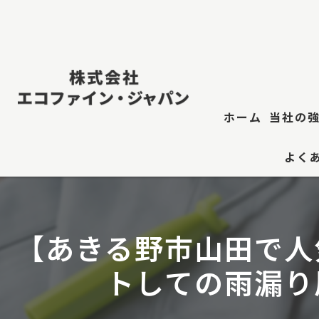
ホーム
当社の
よく
屋根修
防水工
【あきる野市山田で人
江東
トしての雨漏り
屋根塗