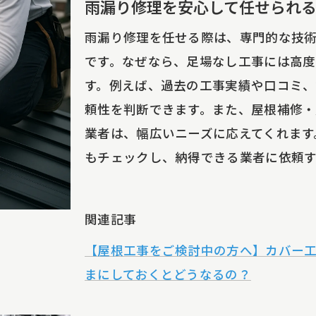
雨漏り修理を安心して任せられ
部分修繕でも活躍する足場不要の技術進化
雨漏り修理を任せる際は、専門的な技
足場なし工事と一般工法の費用比較のポイント
です。なぜなら、足場なし工事には高度
無料お見積りで分かる安全性チェックリスト
す。例えば、過去の工事実績や口コミ、
部分修繕や屋根塗装で費用を抑えるポイント
頼性を判断できます。また、屋根補修
雨漏り修理の費用を抑える部分修繕のコツ
業者は、幅広いニーズに応えてくれます
屋根塗装と一部修理を同時に行うメリット
もチェックし、納得できる業者に依頼
部分補修で雨漏り防止とコスト削減を両立
無料お見積りで無駄のない修繕範囲を確認
関連記事
足場なし工事が費用節約に効果的な理由
【屋根工事をご検討中の方へ】カバー
おすすめ業者に学ぶ費用対効果の高い修繕法
まにしておくとどうなるの？
雨漏り修理の業者選定で失敗しない秘訣