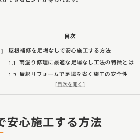
目次
屋根補修を足場なしで安心施工する方法
雨漏り修理に最適な足場なし工法の特徴とは
屋根リフォームで足場を省く施工の安全性
雨漏り修理を安心して任せられる業者の選び方
屋根補修と一部修繕を足場なしで行う注意点
屋根塗装も対応可能な足場なし工事の実例紹介
で安心施工する方法
無料お見積りで足場不要なプランを確認しよう
雨漏り修理の費用相場と賢い業者選び