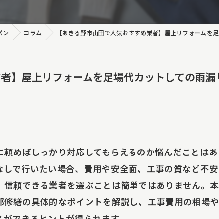
装
アクセス工法
パン
コラム
【あきる野市山田で人気おすすめ業者】屋上リフォームを足
ート工事
業者】屋上リフォームを足場代カットしての雨漏
修理
り調査・原因特定
り調査報告書
に頼めばしっかり対応してもらえるのか悩んだことはあ
ング工事
なしで行いたい場合、費用や安全面、工事の質など不安
事
、信頼できる業者を選ぶことは簡単ではありません。本
部修繕の具体的なポイントを解説し、工事費用の相場
装
スができるヒントが得られます。