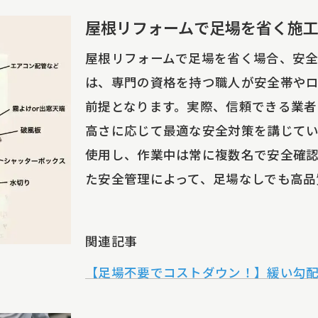
屋根リフォームで失敗しない業者選びのコツ
屋根リフォームで足場を省く施
無料お見積りを活用した雨漏り修理のコツ
屋根リフォームで足場を省く場合、安全
雨漏り修理の無料お見積りで確認すべき内容
は、専門の資格を持つ職人が安全帯や
屋根補修や一部修繕の費用比較ポイント
前提となります。実際、信頼できる業者
無料相談でわかる足場なし工事の適正価格
高さに応じて最適な安全対策を講じて
おすすめ業者の見積もり活用術を伝授
使用し、作業中は常に複数名で安全確認
た安全管理によって、足場なしでも高品
雨漏り修理の費用相場と実際の請求例
屋根リフォーム前に活用したいお見積り方法
足場なし工事が選ばれる理由と安全性を解説
関連記事
雨漏り修理で足場なし工事を選ぶメリット
【足場不要でコストダウン！】緩い勾
屋根補修で安心できる足場なし施工の安全対策
足場なしの屋根塗装がコストを抑える理由