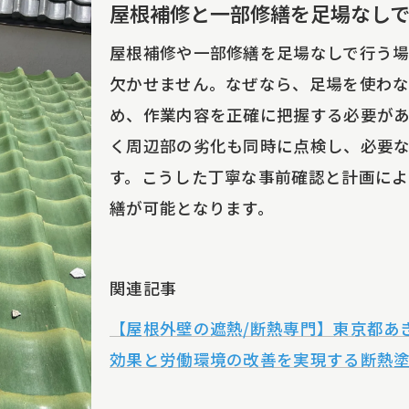
雨漏り修理の信頼できる業者選びの重要性
屋根補修と一部修繕を足場なし
屋根補修やリフォーム業者の見極めポイント
屋根補修や一部修繕を足場なしで行う
足場なし施工が得意な業者の選び方ガイド
欠かせません。なぜなら、足場を使わ
無料お見積りを比較して最適な業者を探す
め、作業内容を正確に把握する必要があ
雨漏り修理の実績・評判も業者選定の決め手
く周辺部の劣化も同時に点検し、必要
一部修繕や屋根塗装も任せられる業者の特徴
す。こうした丁寧な事前確認と計画によ
繕が可能となります。
屋上リフォームの成功事例と実践的アドバイス
屋上リフォームで雨漏り修理を成功させる秘訣
足場なし施工の屋上リフォーム実例を紹介
関連記事
屋根補修と屋上の同時リフォームで費用最適化
【屋根外壁の遮熱/断熱専門】東京都あ
無料お見積りを活用した屋上工事の進め方
効果と労働環境の改善を実現する断熱
屋上の一部修繕や塗装で快適空間を実現