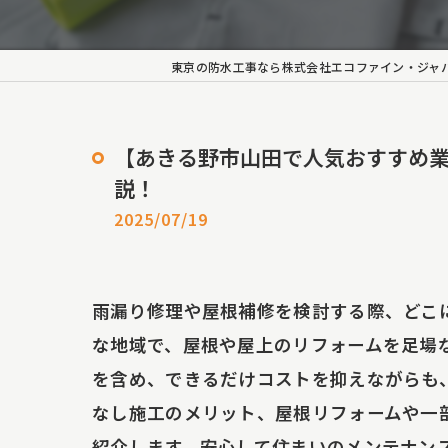
外壁塗
ロープ
東京の防水工事なら株式会社エコファイン・ジャ
長尺シ
【あきる野市山田で人気おすすめ
雨漏り
説！
雨漏
2025/07/19
雨漏
雨漏り修理や屋根補修を検討する際、どこ
シーリ
な地域で、屋根や屋上のリフォームを足場
雨樋工
を含め、できるだけコストを抑えながらも
なし施工のメリット、屋根リフォームや一
内装塗
紹介します。安心して住まいのメンテナン