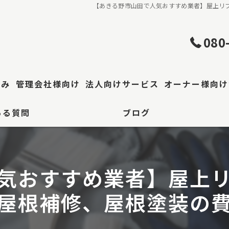
【あきる野市山田で人気おすすめ業者】屋上リ
080
強み
管理会社様向け
法人向けサービス
オーナー様向け
ある質問
ブログ
理・屋根工事
工場・倉庫修繕
事
気おすすめ業者】屋上
区 防水工事
屋根補修、屋根塗装の
装