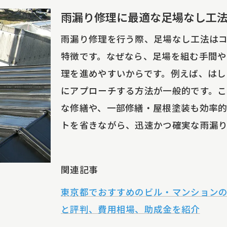
雨漏り修理の費用相場を知るための基礎知識
雨漏り修理に最適な足場なし工
屋根補修の費用を抑えるポイントを解説
雨漏り修理を行う際、足場なし工法は
足場なし雨漏り修理の料金が選ばれる理由
特徴です。なぜなら、足場を組む手間
無料お見積りで分かる費用の内訳と比較法
理を進めやすいからです。例えば、はし
おすすめ業者の費用明細とサービス内容の違い
にアプローチする方法が一般的です。こ
雨漏り修理を依頼する前に必ず確認したい相場
な修繕や、一部修繕・屋根塗装も効率的
東京都あきる野市山田の屋根リフォーム最前線
トを省きながら、迅速かつ確実な雨漏
屋根リフォームで雨漏り修理が必要な理由
足場なし施工が支持される屋根リフォーム事情
関連記事
屋根塗装や一部修繕もお任せできる最新業者
東京都でおすすめのビル・マンション
雨漏り修理と屋根リフォームの違いを解説
と評判、費用相場、助成金を紹介
無料お見積りで分かるリフォーム費用の目安