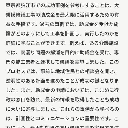
修繕工事の流れ
東京都狛江市での成功事例を参考にすることは、大
助成金利用を前提とした修繕計画の立て
規模修繕工事の助成金を最大限に活用するための有
方
益な手段です。過去の事例では、助成金を受けた施
設がどのようにして工事を計画し、実行したのかを
狛江市における助成金申請の具体的プロ
詳細に学ぶことができます。例えば、ある介護施設
セス
では、雨漏り問題の解消を目的に助成金を受け、専
修繕工事の開始から完了までのステップ
門の施工業者と連携して修繕を実施しました。この
助成金を絡めた修繕工事の進捗管理法
プロセスでは、事前に地域住民との相談会を開き、
助成金活用によるコスト削減の実際
透明性のある計画を進めたことが成功の鍵となりま
修繕工事後の施設運営改善のために
した。また、助成金の申請においては、こまめに行
施設の安全性を高めるための大規模修繕工
政の窓口を訪れ、最新の情報を取得したことも成功
事、助成金の重要性
に大いに寄与しました。これらの事例から学べるの
施設の安全性向上における助成金の役割
は、計画性とコミュニケーションの重要性です。こ
修繕工事がもたらす安全性向上の具体例
れにより、費用対効果の高い修繕工事を実現する道