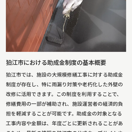
雨漏り対策に特化した助成金の種類と特
徴
東京都の助成金を利用した効果的な雨漏
り修理
助成金を活用した雨漏り対策のメリット
雨漏りが及ぼす建物への影響と助成金の
狛江市における助成金制度の基本概要
重要性
狛江市では、施設の大規模修繕工事に対する助成金
雨漏り修理における助成金申請の流れ
制度が存在し、特に雨漏り対策や老朽化した外壁の
専門家の意見を取り入れた助成金活用術
改修に活用できます。この制度を利用することで、
施設運営者必見！大規模修繕工事で費用を抑
修繕費用の一部が補助され、施設運営者の経済的負
える助成金の申請手順
担を軽減することが可能です。助成金の対象となる
助成金申請の必要書類と準備
工事内容や金額は、年度ごとに更新されることがあ
狛江市での助成金申請の成功事例