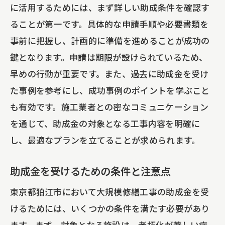
に活用するためには、まず詳しい助成条件を確認す
狛江市内での助成金に関する相談窓口
ることが第一です。具体的な申請手順や必要書類を
助成金利用時における税制優遇のポイン
事前に把握し、計画的に準備を進めることが成功の
ト
鍵となります。申請は期限が設けられているため、
雨漏りから施設を守る！助成金を活用した大
早めの行動が重要です。また、過去に助成金を受け
規模修繕のポイント
た事例を参考にし、成功事例のポイントを学ぶこと
雨漏りが建物に及ぼす影響と対策の重要
も有効です。施工業者との密なコミュニケーション
性
を通じて、助成金の対象となる工事内容を明確に
助成金で効率的に雨漏り修繕を進めるコ
し、最適なプランを立てることが求められます。
ツ
雨漏り対策における助成金の利用手順
助成金を受けるための条件と注意点
雨漏り修繕事例から学ぶ助成金の活用方
東京都狛江市において大規模修繕工事の助成金を受
法
けるためには、いくつかの条件を満たす必要があり
助成金を活用した雨漏り対策の成功事例
ます。まず、対象となる施設は、老朽化が著しい病