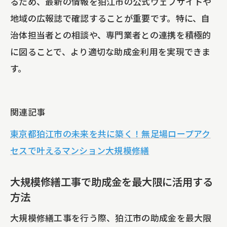
るため、最新の情報を狛江市の公式ウェブサイトや
地域の広報誌で確認することが重要です。特に、自
申請時に注意すべきポイントと失敗例
治体担当者との相談や、専門業者との連携を積極的
費用対効果を高める助成金の選び方
に図ることで、より適切な助成金利用を実現できま
申請後の流れ：助成金を受け取るまで
す。
専門家に依頼することで得られる利点
狛江市の施設で大規模修繕工事を効率化する
ための助成金情報
関連記事
狛江市特有の助成金制度とは
東京都狛江市の未来を共に築く！無足場ロープアク
効率的な修繕工事の計画と助成金の役割
セスで叶えるマンション大規模修繕
施設運営者が知っておくべき助成金の最
大規模修繕工事で助成金を最大限に活用する
新情報
方法
助成金を活かした修繕工事のスケジュー
大規模修繕工事を行う際、狛江市の助成金を最大限
ル管理