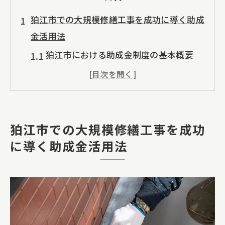
狛江市での大規模修繕工事を成功に導く助成
金活用法
狛江市における助成金制度の基本概要
大規模修繕工事で助成金を最大限に活用
する方法
助成金を受けるための条件と注意点
狛江市での大規模修繕工事を成功
過去の事例から学ぶ成功した助成金活用
に導く助成金活用法
助成金の申請手順：ステップバイステッ
プガイド
狛江市での助成金情報を得るには
雨漏り対策に最適な東京都の助成金制度の活
用方法とは