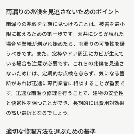
専門家からのアドバイスを受ける重要性
雨漏りの兆候を見逃さないためのポイント
長期的視点で考えるリフォームの選択肢
雨漏りの兆候を早期に見つけることは、被害を最小
環境負荷と持続可能性を考慮した選び方
限に抑えるための第一歩です。天井にシミが現れた
見積もり比較で選ぶカバー工法と葺き替
場合や壁紙が剥がれ始めたら、雨漏りの可能性を疑
え
うべきです。また、窓枠やドア周辺にカビが生えて
東京都中央区月島での雨漏り修理事例と成功
いる場合も注意が必要です。これらの兆候を見逃さ
の秘訣
ないためには、定期的な点検を怠らず、気になる箇
月島で成功した雨漏り修理の実例紹介
所があれば迅速に専門業者に相談することが重要で
成功事例から学ぶ効果的な修理方法
す。迅速な雨漏り修理を行うことで、建物の安全性
と快適性を保つことができ、長期的には費用対効果
事例から見る補助金活用の成功ポイント
の高い選択となるでしょう。
顧客の声に学ぶ信頼できる業者選び
トラブルを未然に防ぐためのヒント
適切な修理方法を選ぶための基準