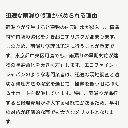
コスト削減のための材料選びのポイント
DIY修理のリスクとプロに任せるべき理
迅速な雨漏り修理が求められる理由
由
雨漏りが発生すると建物の内部に水が侵入し、構造
修理の頻度とタイミングがコストに与え
材や内装の劣化を引き起こすリスクが高まります。
る影響
このため、雨漏り修理は迅速に行うことが重要で
見積もりを比較して適正価格を見極める
す。東京都中央区月島でも、雨漏りの早期対応が建
方法
物の長寿命化を大きく左右します。エコファイン・
予算に合わせた修理プランの立て方
ジャパンのような専門業者は、迅速な現地調査と適
費用対効果を考えた修理方法の選び方
切な修理方法の提案を通じて、被害を最小限に抑え
屋根リフォームで知っておきたいカバー工法
るサポートを提供しています。特に、雨漏りが進行
と葺き替えの選び方
すると修理費用が増大する可能性があるため、早期
の対応が経済的な面でも大きなメリットとなりま
カバー工法と葺き替えの違いを理解する
す。
屋根の状態に応じた最適な選択肢