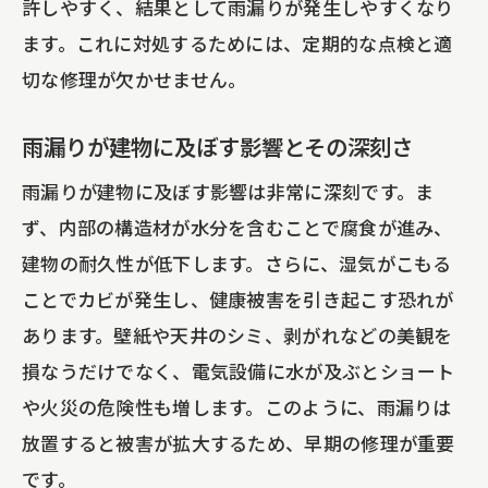
許しやすく、結果として雨漏りが発生しやすくなり
葺き替えがもたらす見た目の変化
ます。これに対処するためには、定期的な点検と適
長期的に見た葺き替えの経済的メリット
切な修理が欠かせません。
雨漏り修理に役立つ東京都の補助金と助成金
の活用法
雨漏りが建物に及ぼす影響とその深刻さ
補助金制度の概要と対象条件
雨漏りが建物に及ぼす影響は非常に深刻です。ま
助成金申請のステップと注意点
ず、内部の構造材が水分を含むことで腐食が進み、
東京都の補助金制度を利用するメリット
建物の耐久性が低下します。さらに、湿気がこもる
補助金を最大限に活用するためのアドバ
ことでカビが発生し、健康被害を引き起こす恐れが
イス
あります。壁紙や天井のシミ、剥がれなどの美観を
補助金を活用した成功事例の紹介
損なうだけでなく、電気設備に水が及ぶとショート
や火災の危険性も増します。このように、雨漏りは
申請の際に知っておくべき書類と手続き
放置すると被害が拡大するため、早期の修理が重要
費用を抑えた雨漏り修理の方法とその注意点
です。