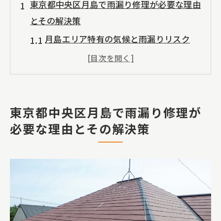
東京都中央区月島で雨漏り修理が必要な理由
とその解決策
月島エリア特有の気候と雨漏りリスク
雨漏りが建物に及ぼす影響とその深刻さ
迅速な雨漏り修理が求められる理由
雨漏りの兆候を見逃さないためのポイン
東京都中央区月島で雨漏り修理が
ト
必要な理由とその解決策
適切な修理方法を選ぶための基準
月島で信頼できる雨漏り修理業者の探し
方
雨漏り修理の新技術カバー工法がもたらすメ
リット
カバー工法とは？基本的な理解