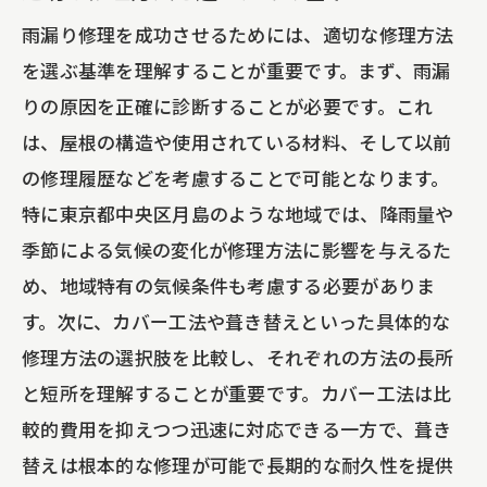
事例から学ぶ修理後のアフターケアの重
雨漏り修理を成功させるためには、適切な修理方法
要性
を選ぶ基準を理解することが重要です。まず、雨漏
未来の安心を守るための雨漏り修理と屋根リ
りの原因を正確に診断することが必要です。これ
フォームの重要性
は、屋根の構造や使用されている材料、そして以前
早期の雨漏り修理が未来のコストを抑え
の修理履歴などを考慮することで可能となります。
る理由
特に東京都中央区月島のような地域では、降雨量や
気候変動に対応するための屋根リフォー
季節による気候の変化が修理方法に影響を与えるた
ム
め、地域特有の気候条件も考慮する必要がありま
家屋の寿命を延ばすためのメンテナンス
す。次に、カバー工法や葺き替えといった具体的な
の重要性
修理方法の選択肢を比較し、それぞれの方法の長所
将来を見据えた防水対策のプランニング
と短所を理解することが重要です。カバー工法は比
地域特性に応じたリフォームの提案
較的費用を抑えつつ迅速に対応できる一方で、葺き
替えは根本的な修理が可能で長期的な耐久性を提供
持続可能な住まいを目指すための修理と