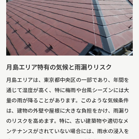
カバー工法が選ばれる理由とその利点
屋根の耐久性を高めるカバー工法の技術
カバー工法による施工時間の短縮とコス
ト削減
環境に優しいカバー工法の素材選び
カバー工法に向いている屋根の種類
月島エリア特有の気候と雨漏りリスク
葺き替えによる屋根リフォームで安心の住ま
月島エリアは、東京都中央区の一部であり、年間を
いを実現
通じて湿度が高く、特に梅雨や台風シーズンには大
葺き替え工事の基本プロセス
量の雨が降ることがあります。このような気候条件
古い屋根材を取り除くメリット
は、建物の外壁や屋根に大きな負担をかけ、雨漏り
葺き替えによる断熱性能の向上
のリスクを高めます。特に、古い建築物や適切なメ
ンテナンスがされていない場合には、雨水の浸入を
新しい屋根材の選び方とその特徴