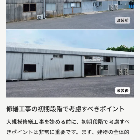
外壁塗装が雨漏り防止に効果的な理由
適切な塗料の選び方とその効果
施工前に確認すべき外壁の状態
塗装プロセスで留意すべき安全対策
雨漏りリスクを減らす外壁メンテナンス
外壁塗装の長期的な効果を最大化する方
法
大規模修繕工事における費用削減のための助
成金活用法
助成金を利用するための基本ステップ
修繕工事の初期段階で考慮すべきポイント
東京都江東区で利用可能な主要助成金
大規模修繕工事を始める前に、初期段階で考慮すべ
申請手続きの流れと必要書類の準備
きポイントは非常に重要です。まず、建物の全体的