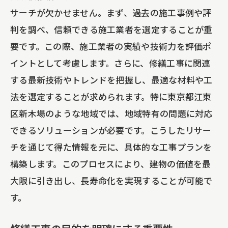
施工業者の評価を確認する方法
サーチが欠かせません。まず、過去の施工事例や評
判を調べ、信頼できる施工業者を選定することが重
大規模修繕工事で建物の長寿命化を実現する
要です。この際、施工業者の実績や技術力を評価ポ
には
イントとして考慮します。さらに、修繕工事に関連
建物の長寿命化に向けた修繕計画の立て
する最新技術やトレンドを把握し、最適な材料や工
方
法を選定することが求められます。特に東京都江東
適切な施工材料の選び方
区新木場のような地域では、地域特有の問題に対応
長寿命化を目指す施工後のメンテナンス
できるソリューションが必要です。こうしたリサー
法
チを通じて得た情報を元に、具体的な工事プランを
修繕工事が建物に与える長期的な影響
構築します。このプロセスにより、建物の価値を最
長寿命化を実現するための定期点検の重
大限に引き出し、長寿命化を実現することが可能で
要性
す。
大規模修繕工事で耐久性を高める秘訣