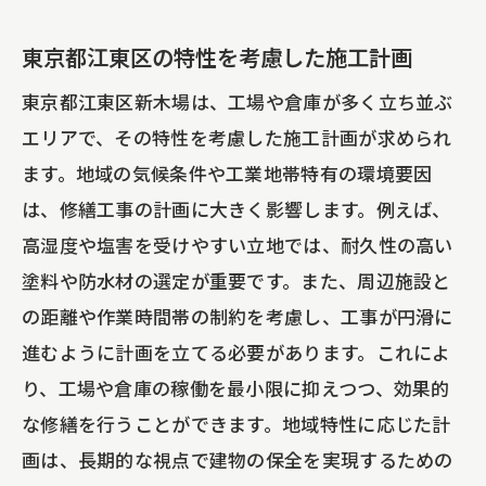
コストを抑えるための塗料選びのポイン
東京都江東区の特性を考慮した施工計画
ト
DIY vs. プロフェッショナル施工の比較
東京都江東区新木場は、工場や倉庫が多く立ち並ぶ
エリアで、その特性を考慮した施工計画が求められ
屋根塗装後に必要な定期的なメンテナン
ます。地域の気候条件や工業地帯特有の環境要因
ス
は、修繕工事の計画に大きく影響します。例えば、
費用対効果を最大化するための施工手順
高湿度や塩害を受けやすい立地では、耐久性の高い
長期的な視点で考える屋根塗装の計画
塗料や防水材の選定が重要です。また、周辺施設と
大規模修繕工事で得られる補助金の最新情報
の距離や作業時間帯の制約を考慮し、工事が円滑に
最新の補助金情報を得るためのリソース
進むように計画を立てる必要があります。これによ
補助金申請で注意すべき最新トレンド
り、工場や倉庫の稼働を最小限に抑えつつ、効果的
補助金の利用で得られるメリットとその
な修繕を行うことができます。地域特性に応じた計
影響
画は、長期的な視点で建物の保全を実現するための