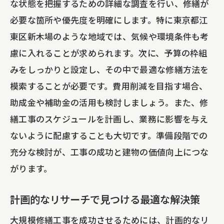
な状態を把握するための詳細な調査を行い、修繕が
助成金のメリットとデメリットを理解す
必要な箇所や優先度を明確にします。特に東京都江
る
東区新木場のような地域では、気候や環境条件も考
最大限の助成金を得るためのコツ
慮に入れることが求められます。次に、予算の枠組
助成金活用で見逃しがちなポイント
みをしっかりと設定し、その中で最適な修繕方法を
評判の良い施工業者を選ぶ際に注意すべきポ
模索することが必要です。費用削減を目指す場合、
イント
助成金や補助金の活用も検討しましょう。また、修
信頼できる業者を選ぶためのリサーチ法
繕工事のスケジュールを計画し、業務に影響を与え
施工業者の過去実績をどう見るか
ないように配慮することも大切です。準備段階での
施工業者とのコミュニケーションの重要
充分な検討が、工事の成功と建物の価値向上につな
性
がります。
施工業者選びで後悔しないためのチェッ
計画的なリサーチで見つける最適な解決策
クリスト
評判の良い業者の見分け方
大規模修繕工事を成功させるためには、計画的なリ