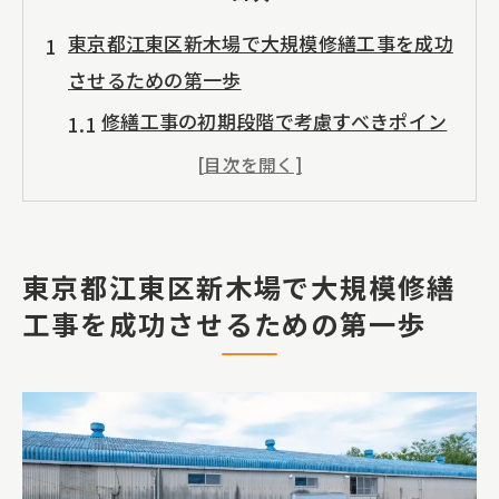
東京都江東区新木場で大規模修繕工事を成功
させるための第一歩
修繕工事の初期段階で考慮すべきポイン
ト
計画的なリサーチで見つける最適な解決
策
修繕工事の目的を明確にする重要性
東京都江東区新木場で大規模修繕
工事を成功させるための第一歩
東京都江東区の特性を考慮した施工計画
資材選定で後悔しないためのコツ
大規模修繕工事の事前準備で成功を掴む
工場や倉庫の外壁塗装で雨漏りを防ぐ効果的
な方法