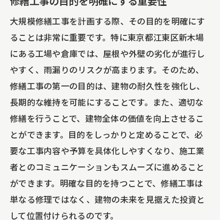
修繕工事の目的を明確にする重要性
東京都江東区新木場での修繕工事を円滑に進
める秘訣
大規模修繕工事を計画する際、その目的を明確にす
スムーズな施工を実現するための施工計
ることは非常に重要です。特に東京都江東区新木場
画
にある工場や倉庫では、屋根や外壁の劣化が進行し
やすく、雨漏りのリスクが高まります。そのため、
地元の規制を遵守するための注意点
修繕工事の第一の目的は、建物の耐久性を強化し、
修繕工事におけるスケジュール管理のコ
長期的な維持を可能にすることです。また、適切な
ツ
修繕を行うことで、建物全体の価値を向上させるこ
近隣住民への配慮とコミュニケーション
とができます。目的をしっかりと定めることで、必
施工現場でのトラブルを未然に防ぐ方法
要な工事内容や予算を具体化しやすくなり、施工業
修繕工事成功のためのチーム作り
者とのコミュニケーションもスムーズに進めること
屋根塗装で雨漏り対策を強化しながら費用を
ができます。明確な目的を持つことで、修繕工事は
抑えるコツ
単なる修理ではなく、建物の未来を見据えた投資と
屋根塗装で雨漏りを防ぐための基本知識
して位置付けられるのです。