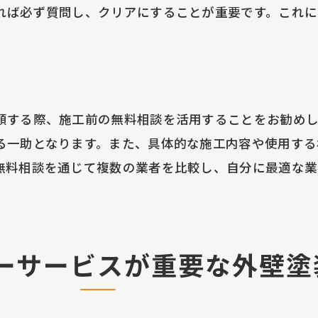
専門資格を持つスタッフの確認
れば必ず質問し、クリアにすることが重要です。これに
最新の技術を取り入れる業者
過去の施工事例から技術力を判断する
技術力を証明する書類や認証
フターサービスが充実した外壁塗装業者の見分け方
頼する際、施工前の無料相談を活用することをお勧めし
アフターサービスの種類と内容
る一助となります。また、具体的な施工内容や使用する
無料相談を通じて複数の業者を比較し、自分に最適な業
施工後の定期点検の有無
保証期間の長さとその範囲
トラブル時の迅速な対応
アフターサービスの口コミ評価
ーサービスが重要な外壁塗
問い合わせ対応の丁寧さと迅速さ