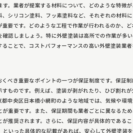
ます。業者が提案する材料について、どのような特徴が
信頼性の高い口コミサイトの選び方
料、シリコン塗料、フッ素塗料など、それぞれの材料に
レビューの見方と評価の基準
が重要です。どのような工程で作業が行われるのか、ど
過去の施工事例から学ぶ業者選び
を確認しましょう。特に外壁塗装は高所での作業が多い
ネガティブな口コミをどう判断するか
することで、コストパフォーマンスの高い外壁塗装業者
信頼できるレビューを見極める方法
口コミと実際の施工品質を比較する
京都中央区日本橋小網町の外壁塗装業者の特徴と選び
おくべき重要なポイントの一つが保証制度です。保証制
中央区日本橋小網町の業者の特性
示すものです。例えば、塗装が剥がれたり、ひび割れが
地域密着型の業者のメリット
京都中央区日本橋小網町のような地域では、気候や環境
とが重要です。また、保証期間も業者ごとに異なるため
地元業者の選び方とそのコツ
とが推奨されます。さらに、保証内容が具体的であるこ
地域での施工実績を確認する方法
」といった具体的な記載があれば、安心して外壁塗装を