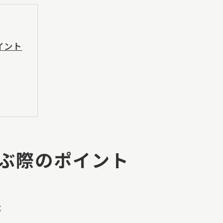
イント
ぶ際のポイント
び
法