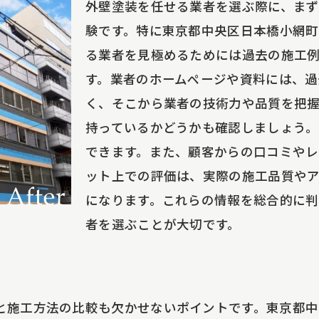
外壁塗装を任せる業者を選ぶ際に、ま
施工品質を保証する業者の選び方
験です。特に東京都中央区日本橋小網
施工後の保証とメンテナンスの重要性
る業者を見極めるためには過去の施工
アフターサービスの充実度を評価するポイント
す。業者のホームページや資料には、過
施工時のトラブル対応力を見極める方法
く、そこから業者の技術力や品質を把
頼できる外壁塗装業者を見つけるための具体的な方法
持っているかどうかも確認しましょう。
できます。また、顧客からの口コミやレ
信頼できる情報源から業者を探す方法
ット上での評価は、実際の施工品質や
地域の口コミやレビューを活用する
になります。これらの情報を総合的に
業者の評価を見極めるためのポイント
者を選ぶことが大切です。
施工事例を通じて業者の技術力を確認する
業者との初回打ち合わせで確認すべき事項
現地調査と見積もりの重要性
と施工方法の比較も欠かせないポイントです。東京都中
コミやレビューを活用した外壁塗装業者選びのコツ