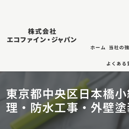
ホーム
当社の
よくある
屋根修
防水工
東京都中央区日本橋小
江東
理・防水工事・外壁塗
屋根塗