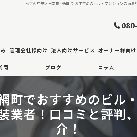
東京都中央区日本橋小網町でおすすめのビル・マンションの雨漏
080
強み
管理会社様向け
法人向けサービス
オーナー様向け
質問
ブログ
コラム
理・屋根工事
工場・倉庫修繕
事
網町でおすすめのビル
区 防水工事
装業者！口コミと評判
装
介！