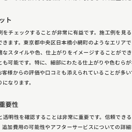
近隣住民の推薦を活用する
地域イベントや商工会での情報収集
ット
ストパフォーマンスを重視した外壁塗装業者の選び方
例をチェックすることが非常に有益です。施工例を見る
コストパフォーマンスの高い業者の特徴
できます。東京都中央区日本橋小網町のようなエリアで
費用対効果を考慮した業者選び
適なスタイルや色、仕上がりをイメージすることができ
見積もりの比較とそのポイント
とも可能です。特に、細部にわたる仕上がりや色むらが
追加費用が発生しない契約内容
お客様からの評価や口コミも添えられていることが多い
予算内で高品質な施工を提供する業者
りになります。
費用と品質のバランスを取る方法
壁塗装業者の技術力を見極めるためのチェックポイン
重要性
技術力を評価するための基準
と透明性を確認することは非常に重要です。信頼できる
施工方法の説明を理解する
、追加費用の可能性やアフターサービスについての詳細