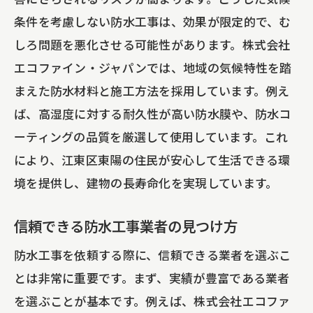
条件を考慮しない防水工事は、効果が限定的で、む
地域に密着した防水工事
しろ問題を悪化させる可能性があります。株式会社
エコファイン・ジャパンの地域貢献活動
エコファイン・ジャパンでは、地域の気候特性を踏
江東区東陽での長年の実績
まえた防水材料と施工方法を採用しています。例え
信頼の証：お客様のリピート率
ば、高湿度に対する耐久性が高い防水膜や、防水コ
迅速かつ丁寧な対応の秘密
ーティングの品質を厳選して使用しています。これ
業者選びで失敗しないためのポイント
により、江東区東陽の住民が安心して生活できる環
防水工事の見積もりを安く抑えるためのポイ
境を提供し、建物の長寿命化を実現しています。
ント
信頼できる防水工事業者の見つけ方
費用を抑えるための事前準備
適切な業者選びが重要
防水工事を依頼する際に、信頼できる業者を選ぶこ
とは非常に重要です。まず、実績が豊富である業者
お得な防水工事プランの活用法
を選ぶことが基本です。例えば、株式会社エコファ
見積もりの比較方法