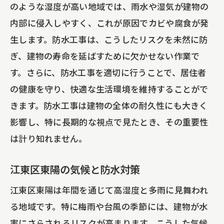
住まいの快適さを保つための防水対策
のような湿度が高い地域では、雨水や湿気が建物の
長期にわたるメンテナンスの重要性
内部に侵入しやすく、これが原因でカビや腐食が発
生します。防水工事は、こうしたリスクを未然に防
防水工事がもたらす経済的メリット
ぎ、建物の寿命を延ばすために欠かせない作業で
商業施設における防水工事の課題と解決策
す。さらに、防水工事を適切に行うことで、居住者
商業施設特有の防水工事のポイント
の健康を守り、快適な生活環境を維持することがで
大規模施設の防水工事計画
きます。防水工事は建物の全体の耐久性にも大きく
エコファイン・ジャパンの商業施設施工
影響し、特に長期的な視点で見たとき、その重要性
事例
は計り知れません。
商業施設での防水工事の効果
江東区東陽の気候と防水対策
防水工事による営業損失の最小化
高品質な素材選びの重要性
江東区東陽は年間を通じて高湿度と多雨に見舞われ
江東区東陽で信頼される防水工事専門業者の
る地域です。特に梅雨や台風の季節には、建物が水
魅力
害にさらされるリスクが高まります。こうした気候