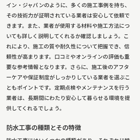
イン・ジャパンのように、多くの施工事例を持ち、
費用対効果を考慮した選択
その技術力が証明されている業者は安心して依頼で
防水工事の助成金や補助金について
きます。また、業者が使用する材料や施工方法につ
最新の防水技術で漏水を防ぐエコファイン・
いても詳しく説明してくれるか確認しましょう。こ
ジャパンの取り組み
れにより、施工の質や耐久性について把握でき、信
最前線の防水技術とは
頼性が高まります。口コミやオンラインの評価も重
エコファイン・ジャパンの革新的な技術
要な参考情報となります。さらに、施工後のアフタ
導入
ーケアや保証制度がしっかりしている業者を選ぶこ
漏水ゼロを目指す取り組み
ともポイントです。定期点検やメンテナンスを行う
最新技術を活用した施工事例
業者は、長期間にわたり安心して暮らせる環境を提
供してくれるでしょう。
技術研修とスタッフのスキルアップ
環境に優しい防水工事
防水工事の種類とその特徴
江東区での防水工事の成功事例とその秘訣