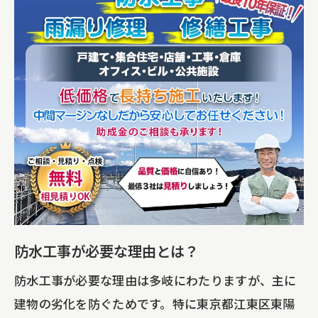
み
具体的な施工事例の紹介
実績に裏付けられた信頼性
先進的な防水技術の導入
お客様の声と感謝の言葉
エコファイン・ジャパンの施工スタッフ
紹介
住まいの寿命を延ばす防水工事の必要性とそ
の効果
防水工事で建物を守る理由
防水工事が必要な理由とは？
湿気とカビの防止策
防水工事が必要な理由は多岐にわたりますが、主に
防水工事による資産価値の向上
建物の劣化を防ぐためです。特に東京都江東区東陽