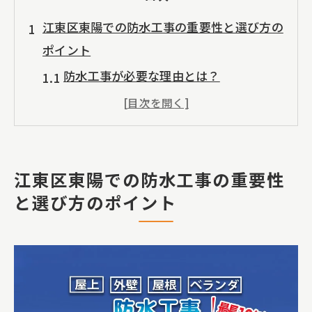
江東区東陽での防水工事の重要性と選び方の
ポイント
防水工事が必要な理由とは？
江東区東陽の気候と防水対策
信頼できる防水工事業者の見つけ方
防水工事の種類とその特徴
江東区東陽での防水工事の重要性
防水工事のタイミングと費用感
と選び方のポイント
施工前に知っておくべき防水工事の注意
点
エコファイン・ジャパンが提供する防水工事
の技術と実績
エコファイン・ジャパンの防水技術の強