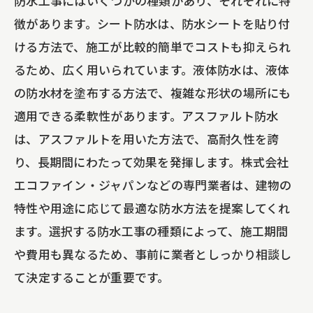
防水工事にはいくつかの種類があり、それぞれに特
江東区での代表的な施工事例
徴があります。シート防水は、防水シートを貼り付
成功事例から学ぶポイント
ける方法で、施工が比較的簡単でコストも抑えられ
プロジェクト管理の重要性
るため、広く用いられています。液体防水は、液体
お客様の評価と成功の要因
の防水材を塗布する方法で、複雑な形状の場所にも
長期的な効果を見据えた防水工事
適用できる柔軟性があります。アスファルト防水
エコファイン・ジャパンの成功事例の裏
は、アスファルトを用いた方法で、高耐久性を誇
側
り、長期間にわたって効果を発揮します。株式会社
エコファイン・ジャパンなどの専門業者は、建物の
特性や用途に応じて最適な防水方法を提案してくれ
ます。選択する防水工事の種類によって、施工期間
や費用も異なるため、事前に業者としっかり相談し
て決定することが重要です。