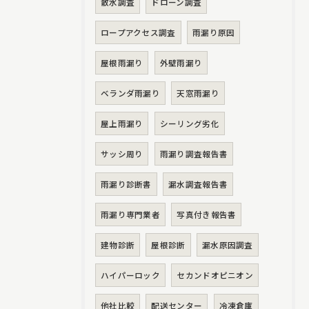
散水調査
ドローン調査
ロープアクセス調査
雨漏り原因
屋根雨漏り
外壁雨漏り
ベランダ雨漏り
天窓雨漏り
屋上雨漏り
シーリング劣化
サッシ周り
雨漏り調査報告書
雨漏り診断書
漏水調査報告書
雨漏り専門業者
写真付き報告書
建物診断
屋根診断
漏水原因調査
ハイパーロック
セカンドオピニオン
他社比較
配送センター
冷凍倉庫