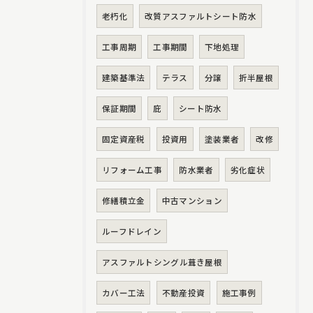
老朽化
改質アスファルトシート防水
工事周期
工事期間
下地処理
建築基準法
テラス
分譲
折半屋根
保証期間
庇
シート防水
固定資産税
投資用
塗装業者
改修
リフォーム工事
防水業者
劣化症状
修繕積立金
中古マンション
ルーフドレイン
アスファルトシングル葺き屋根
カバー工法
不動産投資
施工事例