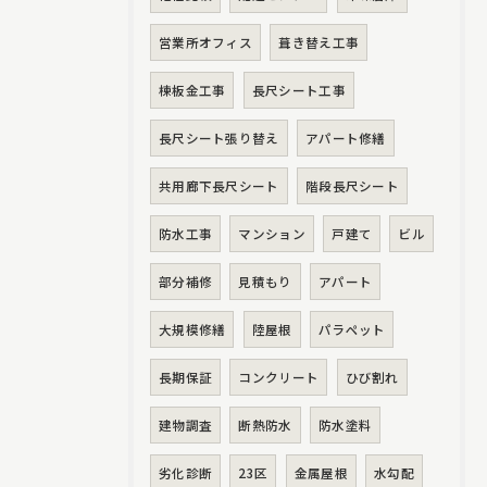
営業所オフィス
葺き替え工事
棟板金工事
長尺シート工事
長尺シート張り替え
アパート修繕
共用廊下長尺シート
階段長尺シート
防水工事
マンション
戸建て
ビル
部分補修
見積もり
アパート
大規模修繕
陸屋根
パラペット
長期保証
コンクリート
ひび割れ
建物調査
断熱防水
防水塗料
劣化診断
23区
金属屋根
水勾配