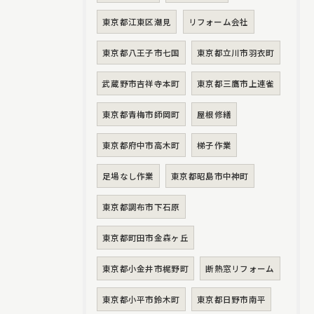
東京都江東区潮見
リフォーム会社
東京都八王子市七国
東京都立川市羽衣町
武蔵野市吉祥寺本町
東京都三鷹市上連雀
東京都青梅市師岡町
屋根修繕
東京都府中市高木町
梯子作業
足場なし作業
東京都昭島市中神町
東京都調布市下石原
東京都町田市金森ヶ丘
東京都小金井市梶野町
断熱窓リフォーム
東京都小平市鈴木町
東京都日野市南平