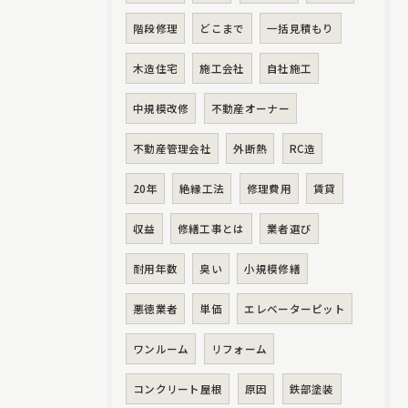
階段修理
どこまで
一括見積もり
木造住宅
施工会社
自社施工
中規模改修
不動産オーナー
不動産管理会社
外断熱
RC造
20年
絶縁工法
修理費用
賃貸
収益
修繕工事とは
業者選び
耐用年数
臭い
小規模修繕
悪徳業者
単価
エレベーターピット
ワンルーム
リフォーム
コンクリート屋根
原因
鉄部塗装