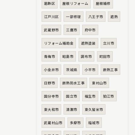
葛飾区
屋根リフォーム
屋根補修
江戸川区
一部修理
八王子市
遮熱
武蔵野市
三鷹市
府中市
リフォーム補助金
遮熱塗装
立川市
青梅市
昭島市
調布市
町田市
小金井市
茨城県
小平市
断熱工事
日野市
断熱防水工事
東村山市
国分寺市
国立市
福生市
狛江市
東大和市
清瀬市
東久留米市
武蔵村山市
多摩市
稲城市