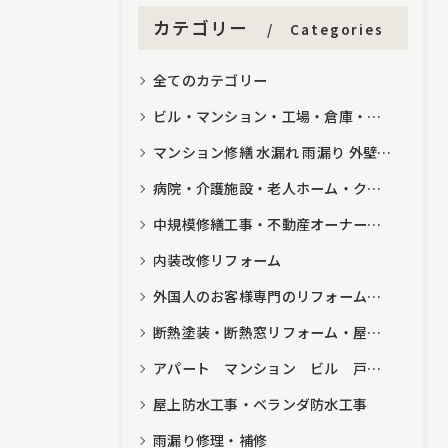
カテゴリー
Categories
全てのカテゴリー
ビル・マンション・工場・倉庫・介護施設・病院クリニック・一戸建て・屋上防水工事・ベランダ防水工事・バルコニー防水工事・シーリング工事・雨漏り補修・屋根修理・長尺シート工事
マンション修繕 水漏れ 雨漏り 外壁塗装 外壁補修 屋上防水 一部補修
病院・介護施設・老人ホーム・クリニック・内装改修工事・内装リフォーム・屋上防水工事・バルコニー防水工事・ベランダ防水工事・雨漏り・シーリング工事・外壁塗装・屋根修理
中規模修繕工事・不動産オーナー・不動産管理会社・防水工事・外壁塗装・タイル補修・LED改修工事・長尺シート・無足場ロープアクセス工法・雨漏り修理・ビル・マンション・介護施設
内装改修リフォーム
外国人のお客様専門のリフォーム業者
断熱塗装・断熱窓リフォーム・屋根塗装・外壁塗装・雨漏り修理・タイル補修・シーリング工事・防水工事・ベランダ防水工事・ビル・マンション・工事・倉庫・介護施設・クリニック・病院・アパート
アパート マンション ビル 戸建て 外壁塗装 屋根塗装 雨漏り修理 シーリング工事 防水工事 一部補修
屋上防水工事・ベランダ防水工事
雨漏り修理・補修