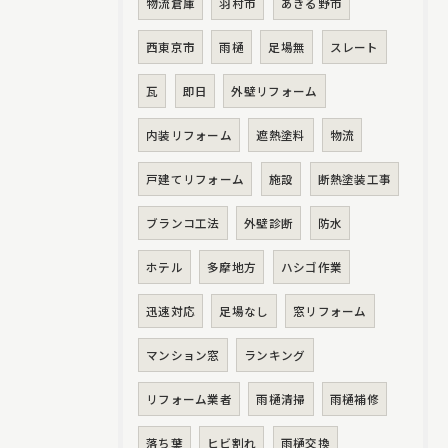
物流倉庫
羽村市
あきる野市
西東京市
雨樋
足場無
スレート
瓦
即日
外壁リフォーム
内装リフォーム
遮熱塗料
物流
戸建てリフォーム
施設
断熱塗装工事
ブランコ工法
外壁診断
防水
ホテル
多摩地方
ハシゴ作業
迅速対応
足場なし
窓リフォーム
マンション窓
ランキング
リフォーム業者
雨樋清掃
雨樋補修
落ち葉
ヒビ割れ
雨樋交換