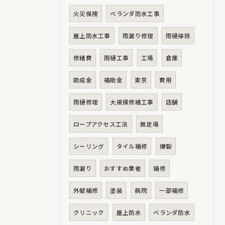
火災保険
ベランダ防水工事
屋上防水工事
雨漏り修理
雨樋掃除
修繕費
雨樋工事
工場
倉庫
助成金
補助金
東京
費用
雨樋修理
大規模修繕工事
店舗
ロープアクセス工法
無足場
シーリング
タイル補修
爆裂
雨漏り
おすすめ業者
補修
外壁補修
塗装
病院
一部補修
クリニック
屋上防水
ベランダ防水