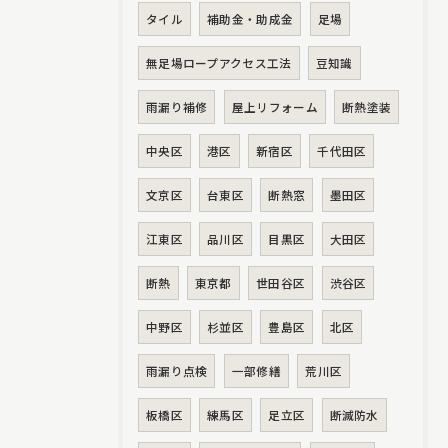
タイル
補助金・助成金
足場
無足場ロープアクセス工法
豆知識
雨漏り補修
屋上リフォーム
断熱塗装
中央区
港区
新宿区
千代田区
文京区
台東区
断熱窓
墨田区
江東区
品川区
目黒区
大田区
断熱
東京都
世田谷区
渋谷区
中野区
杉並区
豊島区
北区
雨漏り点検
一部修繕
荒川区
板橋区
練馬区
足立区
断滅防水