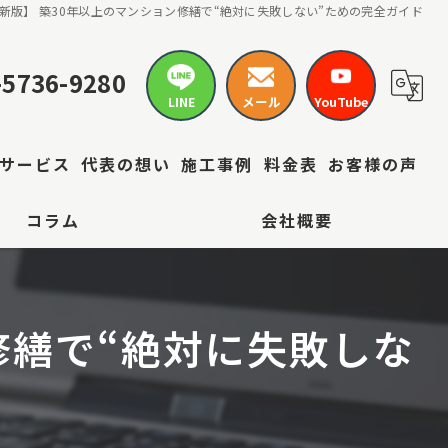
最新版】 築30年以上のマンション修繕で“絶対に失敗しない”ための完全ガイド
-5736-9280
LINE
メール
YouTube
サービス
代表の想い
施工事例
料金表
お客様の声
コラム
会社概要
ン修繕で“絶対に失敗しな