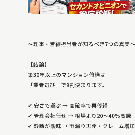
内装塗
〜理事・営繕担当者が知るべき7つの真実
【結論】
築30年以上のマンション修繕は
「業者選び」で9割決まります。
✔ 安さで選ぶ → 高確率で再修繕
✔ 管理会社任せ → 相場より20〜40％高騰
✔ 診断が曖昧 → 雨漏り再発・クレーム増