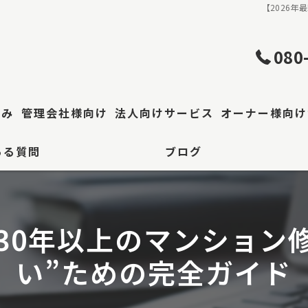
【2026年
080
強み
管理会社様向け
法人向けサービス
オーナー様向け
ある質問
ブログ
修理
工場・倉庫修繕
り調査・原因特定
築30年以上のマンショ
り調査報告書
い”ための完全ガイド
事
区 防水工事