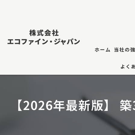
ホーム
当社の
よく
雨漏り
雨漏
【2026年最新版】 
雨漏
防水工
江東