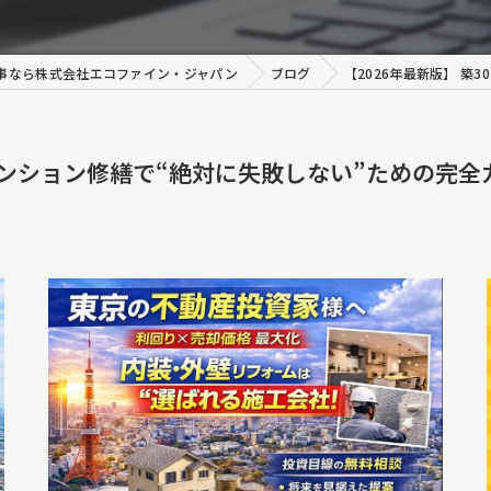
理・屋根工事
事なら株式会社エコファイン・ジャパン
ブログ
【2026年最新版】 築
装
のマンション修繕で“絶対に失敗しない”ための完全
装
アクセス工法
ート工事
ング工事
事
復旧工事