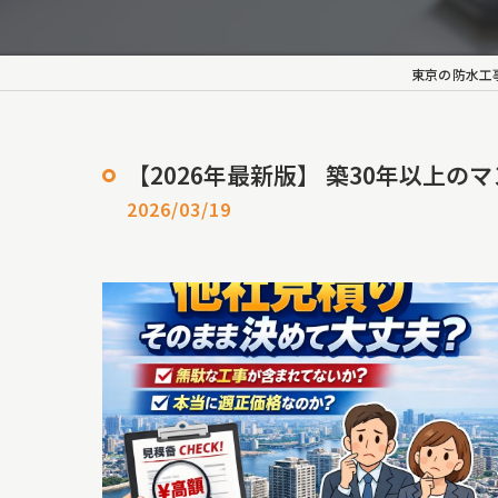
屋根修
東京の防水工
屋根塗
【2026年最新版】 築30年以上
外壁塗
2026/03/19
ロープ
長尺シ
シーリ
雨樋工
雨漏り