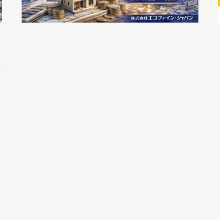
装
〜
加