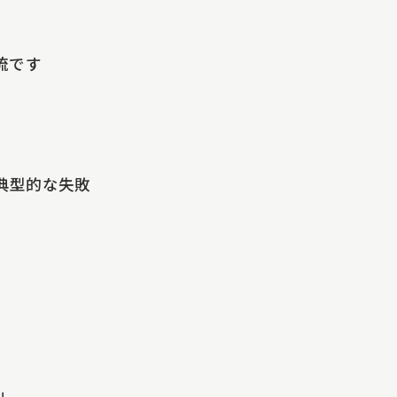
流です
典型的な失敗
」