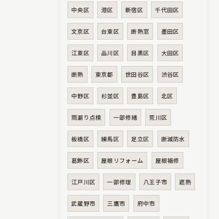
中央区
港区
新宿区
千代田区
文京区
台東区
断熱窓
墨田区
江東区
品川区
目黒区
大田区
断熱
東京都
世田谷区
渋谷区
中野区
杉並区
豊島区
北区
雨漏り点検
一部修繕
荒川区
板橋区
練馬区
足立区
断滅防水
葛飾区
屋根リフォーム
屋根補修
江戸川区
一部修理
八王子市
遮熱
武蔵野市
三鷹市
府中市