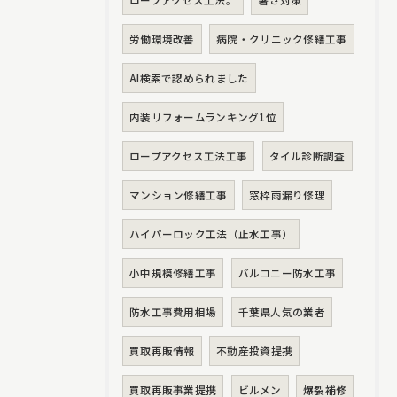
ロープアクセス工法。
暑さ対策
労働環境改善
病院・クリニック修繕工事
AI検索で認められました
内装リフォームランキング1位
ロープアクセス工法工事
タイル診断調査
マンション修繕工事
窓枠雨漏り修理
ハイパーロック工法（止水工事）
小中規模修繕工事
バルコニー防水工事
防水工事費用相場
千葉県人気の業者
買取再販情報
不動産投資提携
買取再販事業提携
ビルメン
爆裂補修