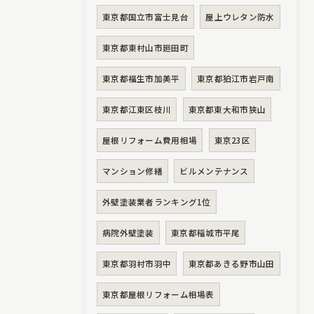
東京都国立市富士見台
屋上ウレタン防水
東京都東村山市廻田町
東京都福生市加美平
東京都狛江市岩戸南
東京都江東区枝川
東京都東大和市狭山
屋根リフォーム費用相場
東京23区
マンション修繕
ビルメンテナンス
外壁塗装業者ランキング1位
病院外壁塗装
東京都稲城市平尾
東京都羽村市羽中
東京都あきる野市山田
東京都屋根リフォーム相場表