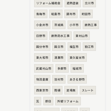
リフォーム補助金
遮熱塗装
立川市
青梅市
昭島市
調布市
町田市
小金井市
茨城県
小平市
断熱工事
日野市
断熱防水工事
東村山市
国分寺市
国立市
福生市
狛江市
東大和市
清瀬市
東久留米市
武蔵村山市
多摩市
稲城市
物流倉庫
羽村市
あきる野市
西東京市
雨樋
足場無
スレート
瓦
即日
外壁リフォーム