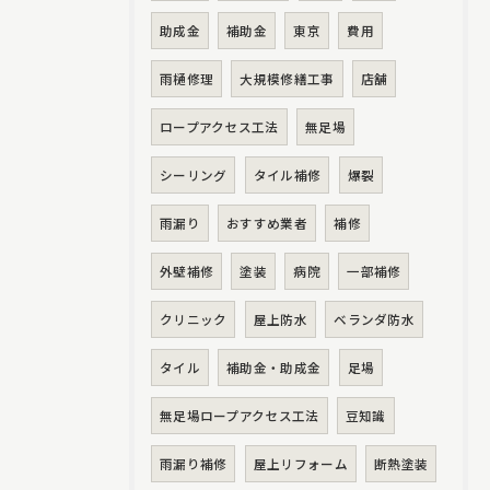
助成金
補助金
東京
費用
雨樋修理
大規模修繕工事
店舗
ロープアクセス工法
無足場
シーリング
タイル補修
爆裂
雨漏り
おすすめ業者
補修
外壁補修
塗装
病院
一部補修
クリニック
屋上防水
ベランダ防水
タイル
補助金・助成金
足場
無足場ロープアクセス工法
豆知識
雨漏り補修
屋上リフォーム
断熱塗装