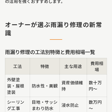
の活用を強くおすすめします。
オーナーが選ぶ雨漏り修理の新常
識
雨漏り修理の工法別特徴と費用相場一覧
費用相
工法
特徴
主な用途
場
外壁塗
資産価値維
数十万
装・屋根
防水性・美観
持
円～
塗装
シーリン
目地・サッシ
数万円
浸水防止
グ工事
まわり防水
～