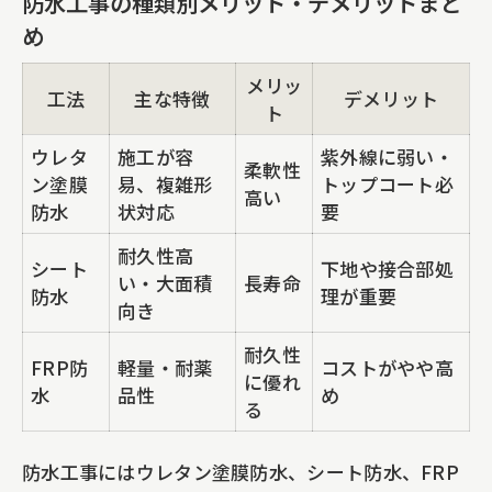
防水工事の種類別メリット・デメリットまと
め
メリッ
工法
主な特徴
デメリット
ト
ウレタ
施工が容
紫外線に弱い・
柔軟性
ン塗膜
易、複雑形
トップコート必
高い
防水
状対応
要
耐久性高
シート
下地や接合部処
い・大面積
長寿命
防水
理が重要
向き
耐久性
FRP防
軽量・耐薬
コストがやや高
に優れ
水
品性
め
る
防水工事にはウレタン塗膜防水、シート防水、FRP