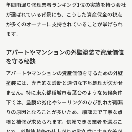
年間雨漏り修理業者ランキング1位の実績を持つ会社
アパートに最適なシーリング工事の流れ
が選ばれている背景にも、こうした資産保全の視点
アパートシーリング工事の工程と費用比
が多くのオーナーに支持されていることが挙げられ
較表
ます。
シーリング工事の耐用年数とメンテナン
ス周期
アパートやマンションの外壁塗装で資産価値
雨漏り修理とシーリング工事のベストな
を守る秘訣
組み合わせ
アパートやマンションの資産価値を守るための外壁
外壁塗装と併用するシーリング工事の効
塗装には、専門的な診断と適切な下地処理が欠かせ
果
ません。特に東京都稲城市若葉台のような気候条件
シーリング工事で失敗しないための注意
下では、塗膜の劣化やシーリングのひび割れが雨漏
ポイント
りの原因となることが多いため、細部まで丁寧な点
マンション外壁塗装で信頼されるポイント
検と補修が求められます。信頼できる業者を選ぶこ
とで、外壁塗装後の仕上がりや耐久性に大きな差が
マンション外壁塗装の施工事例と実績一