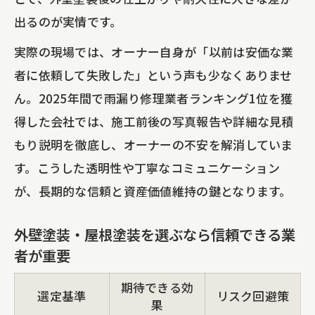
出るのが実情です。
覧
信頼できる外壁塗装業者を選ぶ判断基準
実際の現場では、オーナー自身が「以前は安価な業
者に依頼して失敗した」という声も少なくありませ
防水工事・一部補修で資産価値を保つ秘
ん。2025年間で雨漏り修理業者ランキング1位を獲
訣
得した会社では、施工前後の写真報告や詳細な見積
マンション外壁塗装の保証内容とアフタ
もり説明を徹底し、オーナーの不安を解消していま
ーケア
す。こうした透明性や丁寧なコミュニケーション
外壁塗装・シーリング工事のセット施工
が、長期的な信頼と資産価値維持の鍵となります。
が人気の理由
ビルや戸建ての一部補修は何が重要か
外壁塗装・屋根塗装を選ぶなら信頼できる業
ビル・戸建て一部補修の内容別比較表
者が重要
外壁塗装や雨漏り修理を部分的に行うメ
期待できる効
選定基準
リスク回避策
リット
果