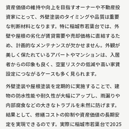
注意点
資産価値の維持や向上を目指すオーナーや不動産投
屋根塗装・防水工事の耐久性を高めるコ
資家にとって、外壁塗装のタイミングや品質は重要
ツ
な判断材料となります。特に稲城市若葉台では、外
オーナーが選ぶ雨漏り修理の新常識
壁や屋根の劣化が賃貸需要や売却価格に直結するた
雨漏り修理の工法別特徴と費用相場一覧
め、計画的なメンテナンスが欠かせません。外観が
美しく保たれているアパートやマンションは、入居
マンションやビルの雨漏り修理が必要な
者からの印象も良く、空室リスクの低減や高い家賃
サイン
設定につながるケースも多く見られます。
アパートの雨漏り修理を成功させるポイ
ント
外壁塗装や屋根塗装を定期的に実施することで、建
物の防水性能や耐久性が大幅にアップし、雨漏りや
防水工事と雨漏り修理の違いを分かりや
内部腐食などの大きなトラブルを未然に防げます。
すく解説
結果として、修繕コストの抑制や資産価値の長期安
シーリング工事が雨漏り対策に果たす役
定を実現できるのです。実際に稲城市若葉台で2025
割