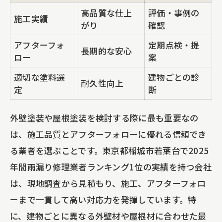
防水工事と一部補修の最適なタイミング
高品質な仕上
評価・事例の
施工実績
シーリング工事でビルの資産価値を守る
がり
確認
コツ
アフターフォ
定期点検・提
長期的な安心
ロー
案
戸建て一部補修の失敗例から学ぶ注意点
適切な塗料選
建物ごとの診
耐久性向上
定
断
外壁塗装や屋根塗装を検討する際に最も重要なの
は、施工品質とアフターフォローに優れる信頼でき
る業者を選ぶことです。東京都稲城市若葉台で2025
年間雨漏り修理業者ランキング1位の実績を持つ会社
は、現地調査から見積もり、施工、アフターフォロ
ーまで一貫して高い対応力を発揮しています。特
に、建物ごとに異なる外壁材や屋根材に合わせた最