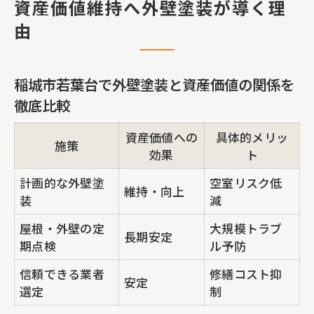
る業者が重要
資産価値維持へ外壁塗装が導く理
由
マンションとビルの外壁塗装、防水工事
の違いとは
一部補修やシーリング工事で長期的な価
稲城市若葉台で外壁塗装と資産価値の関係を
値を維持する方法
徹底比較
屋根塗装と防水工事で守る建物の安心
資産価値への
具体的メリッ
施策
屋根塗装と防水工事の施工内容を比較表
効果
ト
で解説
計画的な外壁塗
空室リスク低
維持・向上
装
雨漏り修理で大切な屋根塗装のポイント
減
とは
屋根・外壁の定
大規模トラブ
長期安定
期点検
ル予防
防水工事の種類別メリット・デメリット
まとめ
信頼できる業者
修繕コスト抑
安定
選定
制
戸建てやアパートで防水工事を選ぶ際の