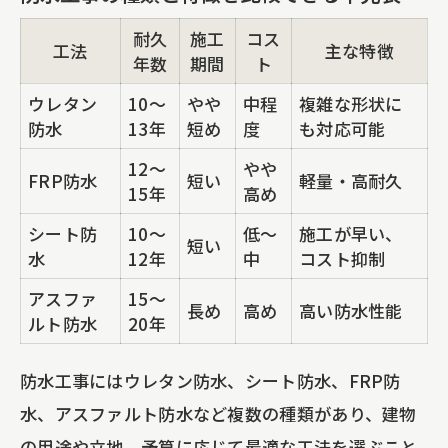
耐久
施工
コス
工法
主な特徴
年数
期間
ト
ウレタン
10～
やや
中程
複雑な形状に
防水
13年
短め
度
も対応可能
12～
やや
FRP防水
短い
軽量・高耐久
15年
高め
シート防
10～
低～
施工が早い、
短い
水
12年
中
コスト抑制
アスファ
15～
長め
高め
高い防水性能
ルト防水
20年
防水工事にはウレタン防水、シート防水、FRP防
水、アスファルト防水など複数の種類があり、建物
の用途や立地、予算に応じて最適な工法を選ぶこと