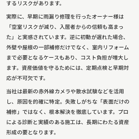
するリスクがあります。
防水工事と一部補修の連携ポイント
戸建てやマンションの一部補修最前線とは
実際に、早期に雨漏り修理を行ったオーナー様は
一部補修の種類と費用目安を比較表で紹
「空室リスクが減り、入居者からの信頼も高まっ
介
た」と実感されています。逆に初動が遅れた場合、
外壁や屋根の一部補修だけでなく、室内リフォーム
アパートやマンションで一部補修が重要
まで必要となるケースもあり、コスト負担が増大し
な理由
ます。資産価値を守るためには、定期点検と早期対
ビルや戸建てで注目される補修技術とは
応が不可欠です。
外壁塗装や屋根塗装との相性を解説
当社は最新の赤外線カメラや散水試験などを活用
雨漏り修理や防水工事との最適な組み合
し、原因を的確に特定。失敗しがちな「表面だけの
わせ
補修」ではなく、根本解決を徹底しています。プロ
による診断と実績のある施工は、長期にわたる資産
形成の要となります。