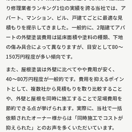
防水工事の種類と特徴を比較できる早見
り修理業者ランキング1位の実績を誇る当社では、ア
表
パート、マンション、ビル、戸建てごとに最適な見
アパートやマンション経営で防水工事が
積もりを提示してきました。一般的に、2階建てアパ
選ばれる理由
ートの外壁塗装費用は延床面積や塗料の種類、下地
ビルの外壁塗装と防水工事の相乗効果
の傷み具合によって異なりますが、目安として80〜
150万円程度が多い傾向です。
雨漏り修理が不動産価値を守る決め手
シーリング工事で漏水リスクを低減する
また、屋根塗装は外壁に比べてやや費用が安く、
方法
40〜80万円程度が一般的です。費用を抑えるポイン
トとして、複数社から見積もりを取り比較すること
外壁塗装の必要性と放置リスクを徹底解説
や、外壁と屋根を同時に施工することで足場費用を
外壁塗装を怠ると資産価値はどうなる？
節約できる点が挙げられます。実際に、当社で一括
アパート・マンションの外壁塗装放置リ
依頼されたオーナー様からは「同時施工でコストが
スク早見表
抑えられた」とのお声を多くいただいています。
ビルや戸建ての外壁塗装で防げるトラブ