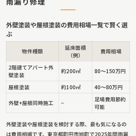
雨漏り修理
は
外壁塗装の必要性は本当にあるのか検証
外壁塗装や屋根塗装の費用相場一覧で賢く選
アパートやビルの屋根塗装が選ばれる理由
ぶ
屋根塗装と外壁塗装の違い・メリット比
延床面積
物件種類
費用相場
較表
（例）
アパートやビルの屋根塗装が人気な背景
2階建てアパート外
約200㎡
80〜150万円
壁塗装
戸建て物件で屋根塗装を選ぶべきタイミ
ング
屋根塗装
約100㎡
40〜80万円
雨漏り修理とセット施工で得られる安心
足場費用節約
外壁+屋根同時施工
−
可能
感
防水工事とシーリング工事の役割を知る
外壁塗装や屋根塗装を検討する際、最も気になるの
不動産投資家にも人気の防水工事の重要性
は費用相場です。東京都町田市旭町で2025年間雨漏