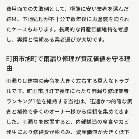
費用面での失敗例として、極端に安い業者を選んだ
ル
結果、下地処理が不十分で数年後に再塗装を迫られ
雨漏り修理や一部補修のタイミングを知
たケースもあります。長期的な資産価値維持を考慮
る
し、実績と信頼ある業者選びが大切です。
シーリング工事が持つ保護効果とは
雨漏り修理やシーリング工事で資産価値維持
町田市旭町で雨漏り修理が資産価値を守る理
雨漏り修理とシーリング工事の施工事例
由
比較表
雨漏りは建物の寿命を大きく左右する重大なトラブ
アパートやマンションで資産価値を守る
ルです。町田市旭町で長年にわたり雨漏り修理業者
秘訣
ランキング1位を維持する当社は、迅速かつ的確な調
ビルや戸建てで雨漏り修理が必要なサイ
査と補修で多くのオーナー様から信頼を集めてきま
ン
した。雨漏りを放置すると、内部構造の腐食やカビ
外壁塗装とセットで行うべき理由
発生により修繕費が膨らみ、資産価値が大きく低下