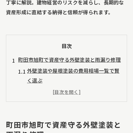
丁寧に解説。建物経営のリスクを減らし、長期的な
資産形成に直結する納得と信頼が得られます。
目次
町田市旭町で資産守る外壁塗装と雨漏り修理
外壁塗装や屋根塗装の費用相場一覧で賢
く選ぶ
町田市旭町で雨漏り修理が資産価値を守
る理由
アパートやマンションの外壁塗装に補助
金は使える？
町田市旭町で資産守る外壁塗装と
ビルや戸建てで人気の防水工事の特徴と