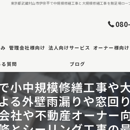
東京都武蔵村山市伊奈平で中規模修繕工事と大規模修繕工事を無足場ロー
080
強み
管理会社様向け
法人向けサービス
オーナー様向け
ある質問
ブログ
理・屋根工事
工場・倉庫修繕
で小中規模修繕工事や
事
よる外壁雨漏りや窓回
区 防水工事
会社や不動産オーナー
装
修とシーリング工事の