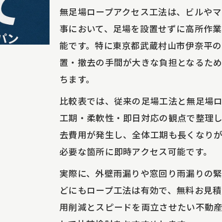
外壁や窓回りの雨漏り一部補修ポイント
無足場ロープアクセス工法は、ビルや
雨漏り一部補修の手順と効果を表で解説
事において、足場を設置せずに高所作業
窓回り雨漏りの早期対応が重要な理由
能です。特に東京都武蔵村山市伊奈平の
置・撤去の手間が大きな負担となるため
ロープアクセス工法で部分補修が可能に
ちます。
外壁塗装と雨漏り補修の相乗効果
防水工事で資産価値を守る方法
比較表では、従来の足場工法と無足場
工期・柔軟性・即日対応の観点で整理し
不動産管理会社向け修繕の最前線を探る
去費用が発生し、全体工期も長くなり
管理会社向け修繕工事の比較表
必要な箇所に即時アクセス可能です。
費用削減を実現する修繕手法の選択肢
実際に、外壁雨漏りや窓回り雨漏りの
無足場ロープ工法で工期短縮を実現
どにもロープ工法は有効で、無料お見積
外壁塗装・タイル補修の最新トレンド
用削減とスピードを両立させたい不動
雨漏り対応の迅速化で信頼度アップ