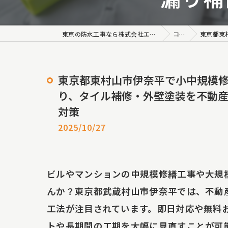
外壁塗
ロープ
東京の防水工事なら株式会社エコファイン・ジャパン
コラム
東京都東村山市
長尺シ
東京都東村山市伊奈平で小中規模
雨漏り
り、タイル補修・外壁塗装を不動
雨漏
対策
2025/10/27
雨漏
シーリ
ビルやマンションの中規模修繕工事や大規
雨樋工
んか？東京都武蔵村山市伊奈平では、不動
工法が注目されています。即日対応や無料
内装塗
トや長期間の工期を大幅に見直すことが可