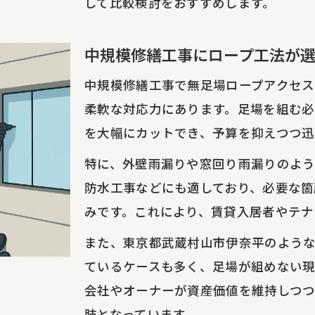
して比較検討をおすすめします。
オーナー必見のタイル補修・防水工事テクニック
タイル補修・防水工事の工程比較表
中規模修繕工事にロープ工法が
外壁雨漏りリスク軽減の実践テクニック
中規模修繕工事で無足場ロープアクセ
中規模修繕工事で役立つ補修方法
柔軟な対応力にあります。足場を組む
無足場工法がもたらすオーナーの安心感
を大幅にカットでき、予算を抑えつつ迅
費用削減につながる選択肢の見極め方
特に、外壁雨漏りや窓回り雨漏りのよ
防水工事などにも適しており、必要な箇
みです。これにより、賃貸入居者やテナ
また、東京都武蔵村山市伊奈平のよう
ているケースも多く、足場が組めない現
会社やオーナーが資産価値を維持しつ
肢となっています。