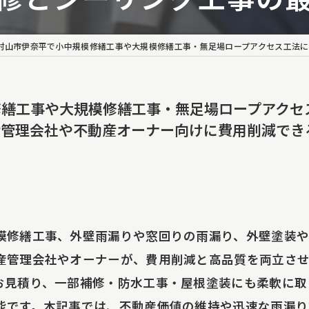
装
アクセス工法
伊奈平で小中規模修繕工事や大規模修繕工事・無足場ロープアクセス工法による外壁雨漏りや窓回り雨漏り、タイル補修・外壁塗
ート工事
修繕工事や大規模修繕工事・無足場ロープアクセ
修理
産管理会社や不動産オーナー向けに費用削減でき
り調査・原因特定
り調査報告書
ング工事
模修繕工事、外壁雨漏りや窓回りの雨漏り、外壁塗装や
事
産管理会社やオーナーが、費用削減と高品質を両立させ
お見積り、一部補修・防水工事・屋根塗装にも柔軟に取
装
能です。本記事では、不動産価値の維持や迅速な雨漏り