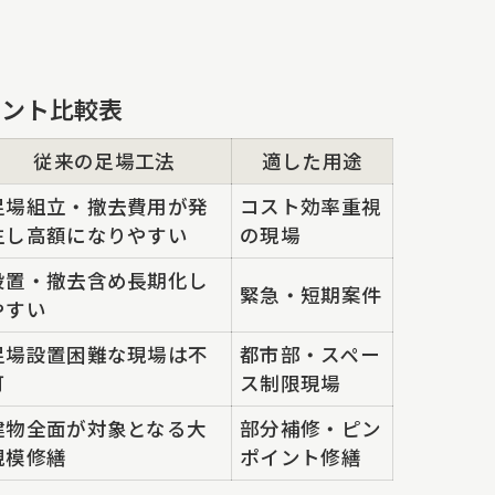
イント比較表
従来の足場工法
適した用途
足場組立・撤去費用が発
コスト効率重視
生し高額になりやすい
の現場
設置・撤去含め長期化し
緊急・短期案件
やすい
足場設置困難な現場は不
都市部・スペー
可
ス制限現場
建物全面が対象となる大
部分補修・ピン
規模修繕
ポイント修繕