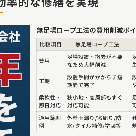
効率的な修繕を実現
中規模・大規模修繕工事に最適な雨漏り対策法
雨漏り対策法の種類と特徴を一覧で比較
窓回り雨漏りに強い修繕工事の選び方
無足場ロープ工法の費用削減ポ
タイル補修と防水工事の実践ポイント
比較項目
無足場ロープ工法
大規模修繕工事でコストを抑える秘訣
足場設置・撤去が不要
外壁塗装がもたらす雨漏り防止効果
費用
なため大幅削減
費用削減を叶える外壁塗装の新提案
設置手間がかからず短
工期
外壁塗装費用の相場と削減法を徹底比較
期間で完了
無足場工法が外壁塗装に有利な理由
柔軟性・
狭小地・高層部もすぐ
即日対応
対応可能
中規模修繕工事で発揮される塗装の工夫
外壁塗装とタイル補修の一体提案とは
適用範囲
外壁雨漏り/窓周り/防
例
水/タイル補修/塗装等
無料お見積りの賢い活用ポイント