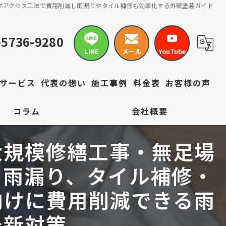
プアクセス工法で費用削減し雨漏りやタイル補修も効率化する外壁塗装ガイド
-5736-9280
LINE
メール
YouTube
サービス
代表の想い
施工事例
料金表
お客様の声
コラム
会社概要
大規模修繕工事・無足場
り雨漏り、タイル補修・
向けに費用削減できる雨
最新対策