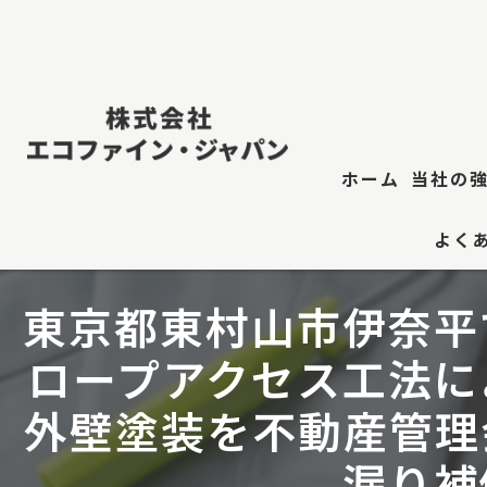
ホーム
当社の
よく
屋根修
東京都東村山市伊奈平
防水工
ロープアクセス工法に
江東
外壁塗装を不動産管理
屋根塗
漏り補