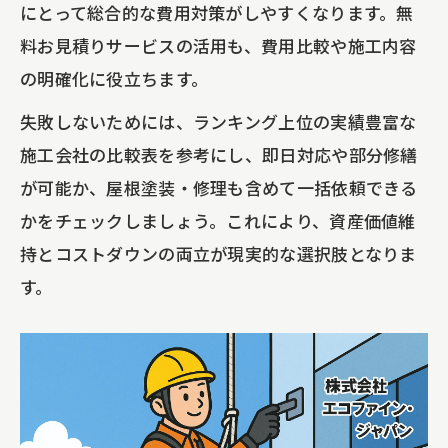
にとって総合的な費用対策がしやすくなります。無
外壁雨漏り・窓回り雨漏りのチェックポ
料お見積りサービスの活用も、費用比較や施工内容
イント
の明確化に役立ちます。
中規模修繕工事・大規模修繕工事の効率
失敗しないためには、ランキング上位の実績豊富な
的な進め方
施工会社の比較表を参考にし、即日対応や部分修繕
不動産管理会社向け修繕のプロが伝授する極
が可能か、屋根塗装・修理も含めて一括依頼できる
意
かをチェックしましょう。これにより、資産価値維
不動産管理会社向け修繕工事の費用比較
持とコストダウンの両立が現実的な選択肢となりま
早見表
す。
中規模修繕・大規模修繕工事の成功ポイ
ント
無足場ロープアクセス工法の安全性を高
める方法