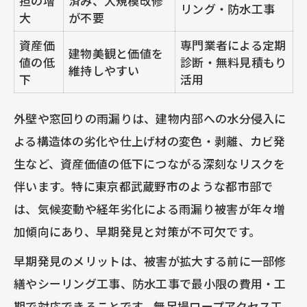
担の増
済み、大規模改修
リング・防水工事
大
が不要
資産価
専門業者による定期
建物美観と価値を
値の低
診断・無料見積もり
維持しやすい
下
活用
外壁や窓回りの雨漏りは、建物内部への水分侵入に
よる構造体の劣化や仕上げ材の変色・剥離、カビ発
生など、資産価値の低下につながる深刻なリスクを
伴います。特に東京都武蔵野市のような都市部で
は、気候変動や経年劣化による雨漏り被害が年々増
加傾向にあり、早期発見と対策が不可欠です。
早期発見のメリットは、被害が拡大する前に一部修
繕やシーリング工事、防水工事で最小限の費用・工
期で対応できることです。無足場ロープアクセス工