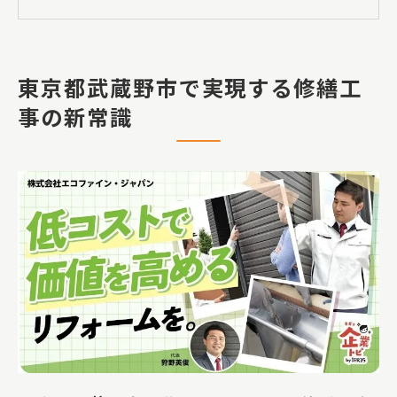
を徹底解説
無足場ロープアクセス工法の注目ポイン
トとは
東京都武蔵野市で実現する修繕工
事の新常識
外壁雨漏りや窓回り雨漏りの早期発見が
重要な理由
タイル補修や外壁塗装を効率化する一部
修繕のコツ
外壁雨漏り対策に効く最新ロープアクセス工
法
無足場ロープアクセス工法の特徴と費用
削減効果一覧
外壁雨漏りを防ぐための実践的な施工手
順