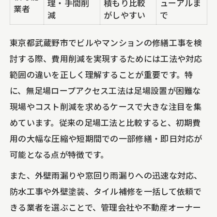
理・手間削
積もり比較
ューアルま
グ
業者
減
がしやすい
で
無足場工法がもたらす窓回り雨漏り解決策
窓回り雨漏りを防ぐ無足場工法の比較表
東京都武蔵野市でビルやマンションの修繕工事を検
中規模修繕工事に役立つ最新技術の紹介
討する際、費用削減を実現するためには工法や対応
範囲の違いを正しく理解することが重要です。特
外壁塗装やタイル補修の費用を抑える方
に、無足場ロープアクセス工法は足場設置が困難な
法
現場やコスト削減を求めるケースで大きな注目を集
大規模修繕工事での雨漏り対策の流れ
めています。従来の足場工法と比較すると、初期費
不動産管理会社向けに最適な工法選び
用の大幅な圧縮や短期間での一部修繕・即日対応が
タイル補修や外壁塗装も一部修繕で効率化
可能となる点が特徴です。
一部修繕と全面修繕のメリット比較表
また、外壁雨漏りや窓回り雨漏りへの迅速な対応、
タイル補修・外壁塗装の費用を抑える工
防水工事や外壁塗装、タイル補修を一括して依頼で
夫
きる業者を選ぶことで、管理会社や不動産オーナー
無足場ロープアクセス工法の導入効果