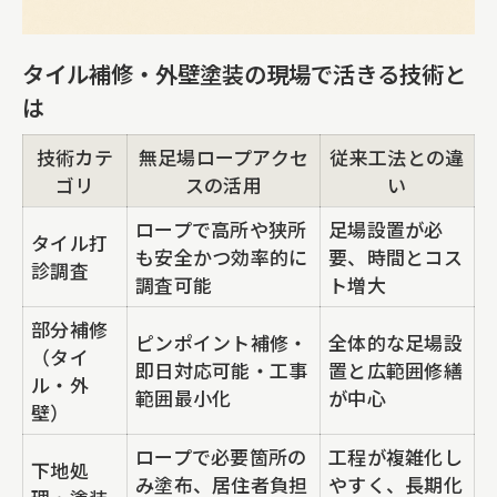
タイル補修・外壁塗装の現場で活きる技術と
は
技術カテ
無足場ロープアクセ
従来工法との違
ゴリ
スの活用
い
ロープで高所や狭所
足場設置が必
タイル打
も安全かつ効率的に
要、時間とコス
診調査
調査可能
ト増大
部分補修
ピンポイント補修・
全体的な足場設
（タイ
即日対応可能・工事
置と広範囲修繕
ル・外
範囲最小化
が中心
壁）
ロープで必要箇所の
工程が複雑化し
下地処
み塗布、居住者負担
やすく、長期化