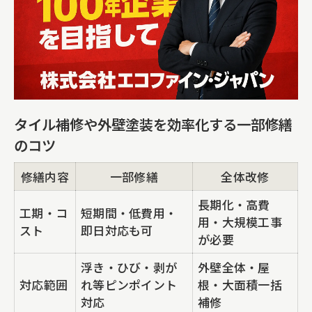
タイル補修や外壁塗装を効率化する一部修繕
のコツ
修繕内容
一部修繕
全体改修
長期化・高費
工期・コ
短期間・低費用・
用・大規模工事
スト
即日対応も可
が必要
浮き・ひび・剥が
外壁全体・屋
対応範囲
れ等ピンポイント
根・大面積一括
対応
補修