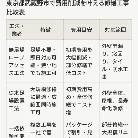
東京都武蔵野市で費用削減を叶える修繕工事
窓回り雨漏り対策にロープアクセスが選
比較表
ばれる理由
工法・
特徴
費用目安
対応範囲
タイル補修・外壁塗装の現場で活きる技
業者
術とは
外壁雨漏
無足場
足場不要・
初期費用を
即日対応が可能な修繕工事の進め方
り、窓回
ロープ
即日対応可
大幅削減・
り、タイ
大規模修繕工事で費用削減を目指すポイント
アクセ
能・狭小地
部分修繕で
ル・防水工
ス工法
でも施工可
低コスト
大規模修繕工事で使える費用削減事例集
事
中規模修繕工事との違いと選び方のコツ
大規模修繕
初期費用高
従来足
外壁全体、
に最適・広
め・全体修
無足場工法による工期短縮のメリット
場設置
屋根、長寿
範囲同時施
繕でコスト
工法
命化改修
外壁雨漏り・窓回り雨漏りトラブルを未
工可
増
然に防ぐ
複数工事を
パッケージ
部分修繕〜
一括依
タイル補修・外壁塗装の適切なタイミン
一社で管
で割引・見
大規模リニ
頼可能