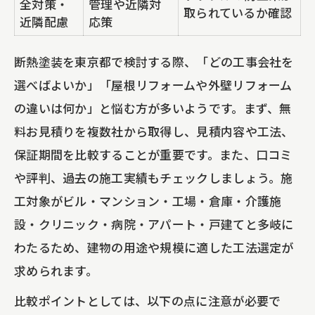
クリニックや病院での断熱窓リフォーム
全対策・
管理や近隣対
取られているか確認
近隣配慮
応策
事例
断熱窓リフォームの費用対効果を口コミ
断熱塗装を東京都で検討する際、「どの工事会社を
で検証
選べばよいか」「屋根リフォームや外壁リフォーム
ロープアクセス工法が注目される理由とは
の違いは何か」と悩む方が多いようです。まず、無
ロープアクセス工法の特徴と他工法比較
料お見積りを複数社から取得し、見積内容や工法、
表
保証期間を比較することが重要です。また、口コミ
高さのある建物でのロープアクセス工法
や評判、過去の施工実績もチェックしましょう。施
の利点
工対象がビル・マンション・工場・倉庫・介護施
設・クリニック・病院・アパート・戸建てと多岐に
断熱塗装や外壁塗装での工法選択ポイン
わたるため、建物の用途や規模に適した工法選定が
ト
求められます。
マンション・ビルでロープアクセス工法
が選ばれる背景
比較ポイントとしては、以下の点に注意が必要で