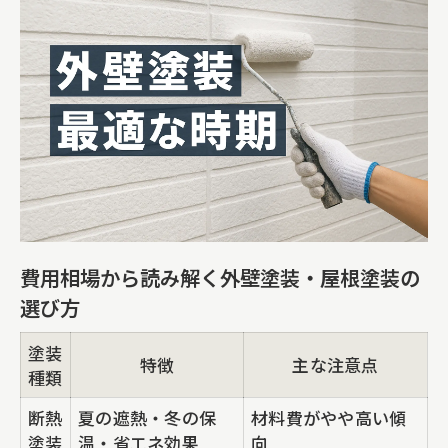
費用相場から読み解く外壁塗装・屋根塗装の
選び方
塗装
特徴
主な注意点
種類
断熱
夏の遮熱・冬の保
材料費がやや高い傾
塗装
温・省エネ効果
向