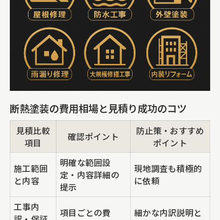
断熱塗装の費用相場と見積り成功のコツ
見積比較
防止策・おすすめ
確認ポイント
項目
ポイント
明確な範囲設
施工範囲
現地調査も積極的
定・内容詳細の
と内容
に依頼
提示
工事内
項目ごとの費
細かな内訳説明と
訳・保証