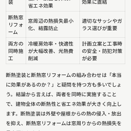
装
効果に直結
省エネ効果
断熱窓
窓周辺の熱損失最小
適切なサッシやガ
リフォ
化、結露防止
ラス選びが重要
ーム
両方の
冷暖房効率・快適性
計画立案と工事時
同時施
が大幅改善、光熱費
の安全・防犯対策
工
削減
が必要
断熱塗装と断熱窓リフォームの組み合わせは「本当
に効果があるのか？」と疑問を持つ方も多いでしょ
う。結論から言えば、両者を同時に実施すること
で、建物全体の断熱性と省エネ効果が大きく向上し
ます。断熱塗装は外壁や屋根からの熱の侵入・放出
を抑え、断熱窓リフォームは窓周りからの熱損失を