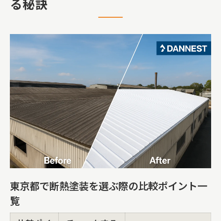
る秘訣
屋根塗装や雨漏り修理の重要性を解説
断熱塗装の費用相場と見積り成功のコツ
東京都の大規模修繕工事に役立つ費用相場ガ
イド
建物別に見る大規模修繕費用目安まとめ
費用相場から読み解く外壁塗装・屋根塗
装の選び方
防水工事やベランダ防水の費用比較術
東京都で人気の断熱窓リフォーム費用傾
向
ロープアクセス工法導入時の費用メリッ
東京都で断熱塗装を選ぶ際の比較ポイント一
ト
覧
外壁塗装や屋根塗装の評判を徹底比較