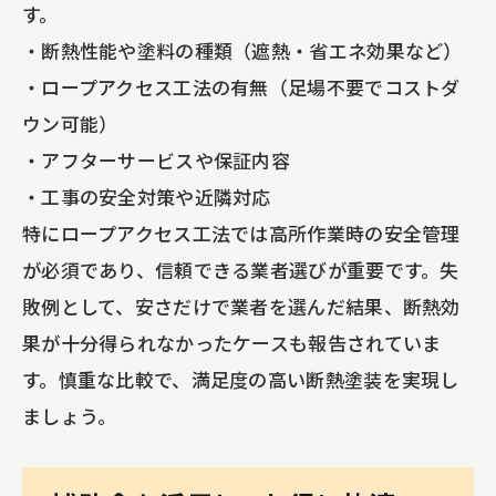
す。
工期短縮やコスト削減に強いロープアク
・断熱性能や塗料の種類（遮熱・省エネ効果など）
セス工法
・ロープアクセス工法の有無（足場不要でコストダ
雨漏り修理や防水工事の選び方を解説
ウン可能）
防水工事・雨漏り修理の工法と費用比較
・アフターサービスや保証内容
雨漏り修理の実践的なチェックポイント
・工事の安全対策や近隣対応
ベランダ防水工事の選び方と注意点
特にロープアクセス工法では高所作業時の安全管理
シーリング工事の必要性と施工タイミン
が必須であり、信頼できる業者選びが重要です。失
グ
敗例として、安さだけで業者を選んだ結果、断熱効
大規模修繕で重視すべき防水ポイント
果が十分得られなかったケースも報告されていま
す。慎重な比較で、満足度の高い断熱塗装を実現し
ましょう。