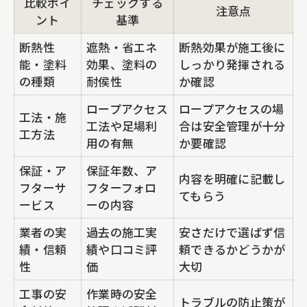
比較ポイ
チェックする
注意点
外壁塗装・屋根塗装の口コミ評価比較表
ント
基準
断熱塗装の評判が高い理由を探る
断熱性
遮熱・省エネ
断熱効果が施工後に
能・塗料
東京都の塗装工事で注目される施工事例
効果、塗料の
しっかり発揮される
の種類
耐侯性
か確認
屋根リフォームと外壁リフォームの評価
ロープアクセス
ロープアクセスの場
ポイント
工法・施
工法や足場利
合は安全管理が十分
工方法
評判から学ぶ信頼できる工事の見極め方
用の有無
か要確認
口コミから見える断熱窓リフォームの効果
保証・ア
保証年数、ア
内容を明確に記載し
フターサ
フターフォロ
断熱窓リフォーム利用者の口コミ傾向一
てもらう
ービス
ーの内容
覧
業者の実
過去の施工実
安さだけで選ばず信
断熱窓リフォームの省エネ効果に注目
績・信頼
績や口コミ評
頼できるかどうかが
実際の口コミで分かる断熱窓リフォーム
性
価
大切
の満足度
工事の安
作業時の安全
トラブルの防止策が