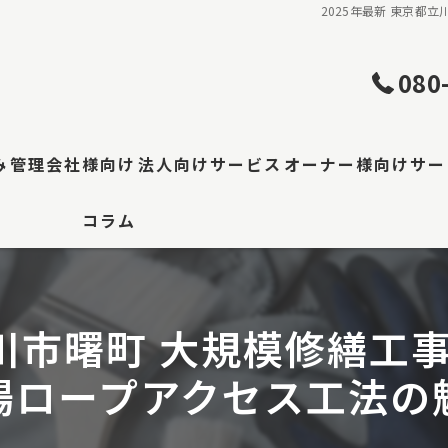
2025年最新 東京都
080
み
管理会社様向け
法人向けサービス
オーナー様向けサー
コラム
理・屋根工事
工場・倉庫修繕
事
立川市曙町 大規模修繕
区 防水工事
場ロープアクセス工法の
装