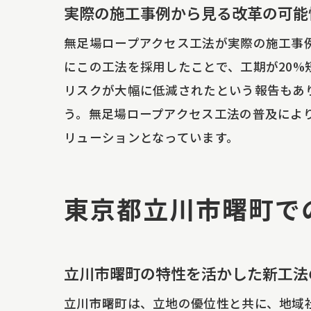
実際の施工事例から見る改革の可能
施
無
無足場ロープアクセス工法が実際の施工事
実
にこの工法を採用したことで、工期が20%
リスクが大幅に低減されたという報告もあ
無足場
う。無足場ロープアクセス工法の普及によ
未
リューションとなっています。
無
地
長
東京都立川市曙町で
最
未
立川市曙町の特性を活かした新工法
立川市曙町は、立地の優位性と共に、地域