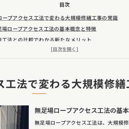
目次
ロープアクセス工法で変わる大規模修繕工事の常識
足場ロープアクセス工法の基本概念と特徴
来工法との比較でわかる新たなメリット
足場ロープアクセス工法がもたらす作業安全性の向上
市の大規模修繕工事に最適な理由
足場ロープアクセス工法が立川市曙町にもたらす影響
ス工法で変わる大規模修繕
際の施工事例から見る改革の可能性
立川市曙町での大規模修繕工事における新時代の始まり
川市曙町の特性を活かした新工法の導入
無足場ロープアクセス工法の基
域社会への貢献と大規模修繕工事の役割
無足場ロープアクセス工法は、大規模修
025年に向けた新たな修繕工事のビジョン