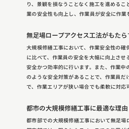
工
り、景観を損なうことなく施工を進めるこ
環
業の安全性も向上し、作業員が安全に作業
施
無
無足場ロープアクセス工法がもたら
設
大規模修繕工事において、作業安全性の確
継
に比べて、作業員の安全を大幅に向上させ
無足場
安全かつ効率的に行います。また、作業中
のような安全対策があることで、作業員だ
環
で、作業エリアが狭い場合でも柔軟に対応
コ
持
都市の大規模修繕工事に最適な理由
建
都市部での大規模修繕工事において無足場
無