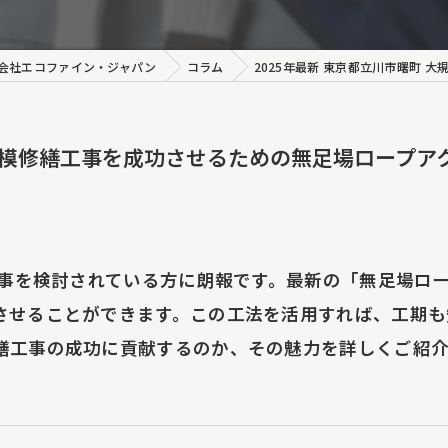
装
アクセス工法
会社エコファイン・ジャパン
コラム
2025年最新 東京都立川市曙町
ート工事
大規模修繕工事を成功させるための無足場ロープア
修理
り調査・原因特定
り調査報告書
工事を検討されている方に朗報です。最新の「無足場ロ
させることができます。この工法を活用すれば、工期も
想い
繕工事の成功に貢献するのか、その魅力を詳しくご紹介
ング工事
事