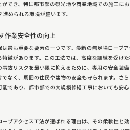
期短縮とコスト削減を同時に実現する理由
とができ、特に都市部の観光地や商業地域での施工にお
境に優しい工法としての評価
を進められる環境が整います。
工現場での柔軟な対応力
足場ロープアクセス工法がもたらす安全性の向上
す作業安全性の向上
備投資を最小限に抑える工法
保は最も重要な要素の一つです。最新の無足場ロープア
続的なメンテナンスで維持される品質
る特徴があります。この工法では、高度な訓練を受けた
ロープアクセス工法がもたらすコスト削減と環境への配
の事故リスクを最小限に抑えるために、専用の安全装備
けでなく、周囲の住民や建物の安全も守られます。さら
境に配慮した施工方法の選択肢
可能であり、都市部での大規模修繕工事においても安心
スト削減の具体的な方法とその効果
続可能な大規模修繕工事の実現
設業界における環境への新たな取り組み
ロープアクセス工法が選ばれる理由は、その柔軟性と効
足場ロープアクセス工法がもたらす二酸化炭素削減