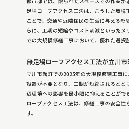
都市部では、限られたスペースでの作業が
地
足場ロープアクセス工法は、こうした環境
立川市
ことで、交通や近隣住民の生活に与える影
立
らに、工期の短縮やコスト削減といったメ
大
での大規模修繕工事において、優れた選択
都
地
無足場ロープアクセス工法が立川市
無
立川市曙町での2025年の大規模修繕工事
工
設置が不要となり、工期が短縮されるとと
施工効
辺環境への影響を最小限に抑えることがで
効
ロープアクセス工法は、修繕工事の安全性
施
す。
新