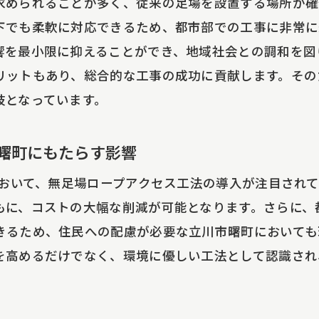
求められることが多く、従来の足場を設置する場所が確
域社会と共に進める環境保護
下でも柔軟に対応できるため、都市部での工事に非常に
曙町での大規模修繕工事に最適な無足場ロープアクセス
響を最小限に抑えることができ、地域社会との調和を図
川市曙町の特有のニーズに応える工法
リットもあり、総合的な工事の成功に貢献します。その
規模修繕工事における無足場ロープアクセス工法の適用
肢となっています。
市再生プロジェクトへの貢献
域に密着した施工体制の確立
曙町にもたらす影響
足場ロープアクセス工法が持つ未来の可能性
において、無足場ロープアクセス工法の導入が注目され
事の成功を導く最適な方法論
もに、コストの大幅な削減が可能となります。さらに、
率を劇的に向上させる無足場ロープアクセス工法の革新
きるため、住民への配慮が必要な立川市曙町においても
率性を追求した工法の進化
を高めるだけでなく、環境に優しい工法として認識され
工プロセスの最適化と時間短縮
技術導入による安全面の強化