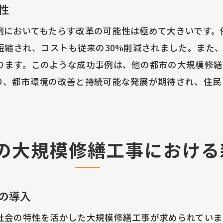
性
工効率向上のための最新ツールと技術
足場ロープアクセス工法がもたらす施工現場の変革
例においてもたらす改革の可能性は極めて大きいです。
際の施工現場から学ぶ効率的な工法
短縮され、コストも従来の30%削減されました。また
ります。このような成功事例は、他の都市の大規模修繕
ロープアクセス工法で未来の修繕工事に備える
り、都市環境の改善と持続可能な発展が期待され、住民
来の大規模修繕工事に求められる柔軟性
足場ロープアクセス工法の革新がもたらす可能性
域社会における新たな修繕工事のスタンダード
期的視点での工法採用のメリット
の大規模修繕工事における
新技術による未来の施工現場
来に向けて持続可能な修繕工事の計画
の導入
社会の特性を活かした大規模修繕工事が求められていま