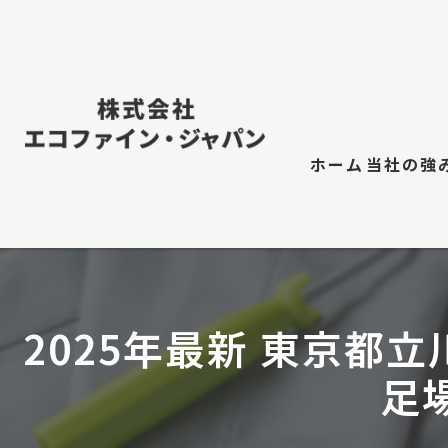
ホーム
当社の強
屋根修
防水工
2025年最新 東京都
江東
足
屋根塗