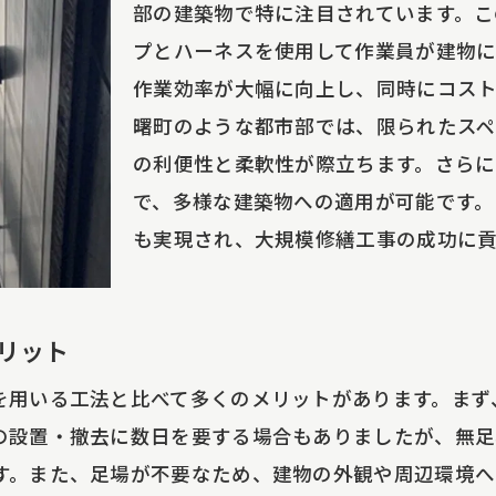
部の建築物で特に注目されています。こ
足場ロープアクセス工法が地域に与える長期的効果
プとハーネスを使用して作業員が建物に
元企業との連携による効率的な施工
作業効率が大幅に向上し、同時にコスト
川市曙町の未来を見据えた工事プラン
曙町のような都市部では、限られたス
5年の修繕工事を成功に導く無足場ロープアクセス工法の
の利便性と柔軟性が際立ちます。さら
で、多様な建築物への適用が可能です。
功の鍵は何か？無足場ロープアクセス工法の詳細
も実現され、大規模修繕工事の成功に貢
新的工法が施工効率をどのように変えるか
去の事例で証明された信頼性と実績
025年に向けた技術革新とその効果
リット
門家が語る無足場ロープアクセス工法の将来性
を用いる工法と比べて多くのメリットがあります。まず
功事例から学ぶ工法の導入方法
の設置・撤去に数日を要する場合もありましたが、無足
な大規模修繕工事を実現する無足場ロープアクセス工法
す。また、足場が不要なため、建物の外観や周辺環境へ