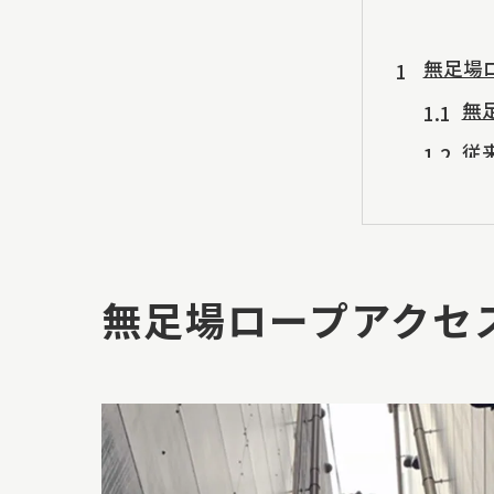
無足場
無
従
無
都
無
無足場ロープアクセ
実
東京都
立
地
2