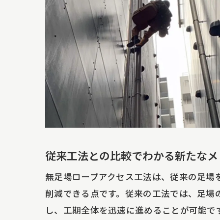
無
地
立
202
成
革
過
2
従来工法との比較でわかる新たなメ
専
無足場ロープアクセス工法は、従来の足場
成
削減できる点です。従来の工法では、足場
効率的
し、工期全体を迅速に進めることが可能で