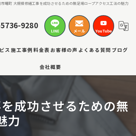
立川市曙町 大規模修繕工事を成功させるための無足場ロープアクセス工法の魅力
-5736-9280
LINE
メール
YouTube
ビス
施工事例
料金表
お客様の声
よくある質問
ブログ
会社概要
工事を成功させるための無
魅力